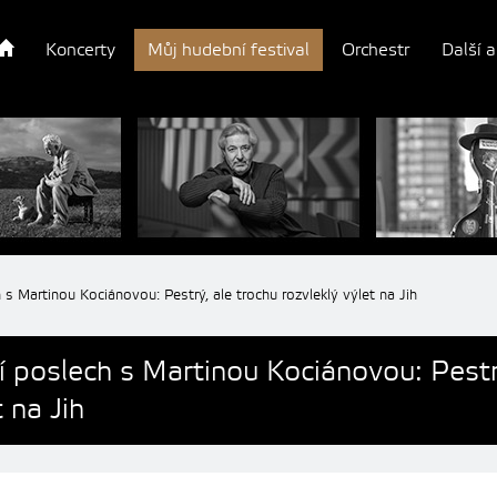
Koncerty
Můj hudební festival
Orchestr
Další a
 s Martinou Kociánovou: Pestrý, ale trochu rozvleklý výlet na Jih
í poslech s Martinou Kociánovou: Pestr
t na Jih