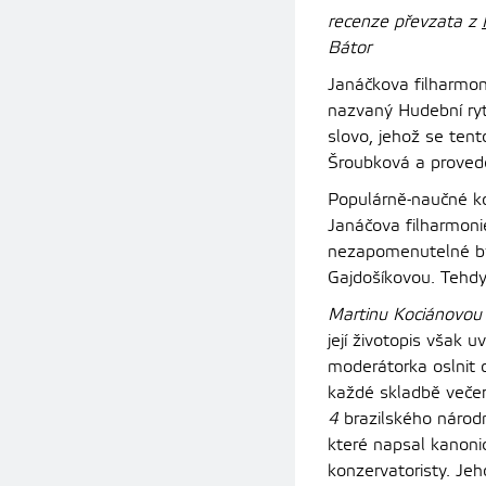
recenze převzata z
Bátor
Janáčkova filharmon
nazvaný Hudební ryt
slovo, jehož se tent
Šroubková a proveden
Populárně-naučné ko
Janáčova filharmoni
nezapomenutelné byl
Gajdošíkovou. Tehdy 
Martinu Kociánovou
její životopis však 
moderátorka oslnit 
každé skladbě veče
4
brazilského národn
které napsal kanoni
konzervatoristy. Jeh