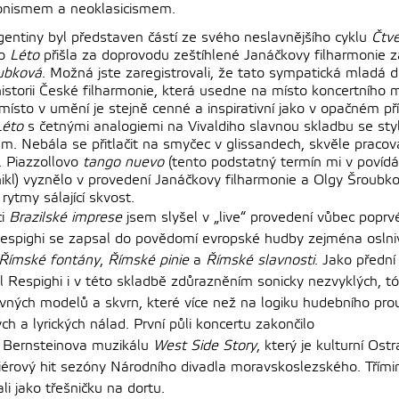
onismem a neoklasicismem.
rgentiny byl představen částí ze svého neslavnějšího cyklu
Čtve
ho
Léto
přišla za doprovodu zeštíhlené Janáčkovy filharmonie z
ubková
. Možná jste zaregistrovali, že tato sympatická mladá 
historii České filharmonie, která usedne na místo koncertního m
místo v umění je stejně cenné a inspirativní jako v opačném př
Léto
s četnými analogiemi na Vivaldiho slavnou skladbu se sty
em. Nebála se přitlačit na smyčec v glissandech, skvěle praco
. Piazzollovo
tango nuevo
(tento podstatný termín mi v povídá
ikl) vyznělo v provedení Janáčkovy filharmonie a Olgy Šroubko
rytmy sálající skvost.
i
Brazilské imprese
jsem slyšel v „live“ provedení vůbec poprvé.
Respighi se zapsal do povědomí evropské hudby zejména osln
Římské fontány
,
Římské pinie
a
Římské slavnosti
. Jako předn
l Respighi i v této skladbě zdůrazněním sonicky nezvyklých, t
vných modelů a skvrn, které více než na logiku hudebního prou
ch a lyrických nálad. První půli koncertu zakončilo
 Bernsteinova muzikálu
West Side Story
, který je kulturní Ostr
érový hit sezóny Národního divadla moravskoslezského. Třími
li jako třešničku na dortu.