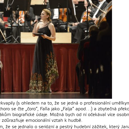
kvapily (s ohledem na to, že se jedná o profesionální umělkyni
choro se čte „čoro“, Falla jako „Falja“ apod…) a zbytečná překo
vákům biografické údaje. Možná bych od ní očekával více osobní
rý zdůrazňuje emocionální vztah k hudbě.
, že se jednalo o seriózní a pestrý hudební zážitek, který Ja