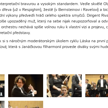
interpretační bravurou a vysokým standardem. Vedle skvělé O
a dřeva (už v Respighim), žestě (v Bernsteinovi i Ravelovi) a bic
idní výkony předvedli hráči celého spektra smyčců. Dirigent Riv
 spíše upozaděný muž, který na sebe nijak neupozorňoval a odv
 orchestru nechává spíše volnou ruku k vlastní vizi a projevu, c
pretační představy.
k si s náročným moderátorským úkolem cyklu Láska na první 
lová
, která s Janáčkovou filharmonií provede diváky svými hud