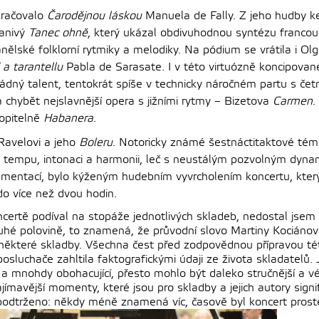
račovalo
Čarodějnou láskou
Manuela de Fally. Z jeho hudby 
anivý
Tanec ohně
, který ukázal obdivuhodnou syntézu franco
ělské folklorní rytmiky a melodiky. Na pódium se vrátila i Ol
 a tarantellu
Pabla de Sarasate. I v této virtuózně koncipovan
řádný talent, tentokrát spíše v technicky náročném partu s če
chybět nejslavnější opera s jižními rytmy – Bizetova
Carmen
.
opitelně
Habanera
.
 Ravelovi a jeho
Boleru
. Notoricky známé šestnáctitaktové tém
tempu, intonaci a harmonii, leč s neustálým pozvolným dyn
umentací, bylo kýženým hudebním vyvrcholením koncertu, kter
do více než dvou hodin.
certě podíval na stopáže jednotlivých skladeb, nedostal jsem
druhé polovině, to znamená, že průvodní slovo Martiny Kociánov
ž některé skladby. Všechna čest před zodpovědnou přípravou t
osluchače zahltila faktografickými údaji ze života skladatelů. J
a mnohdy obohacující, přesto mohlo být daleko stručnější a v
zajímavější momenty, které jsou pro skladby a jejich autory signi
podtrženo: někdy méně znamená víc, časově byl koncert pros