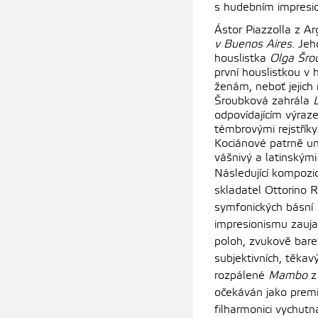
s hudebním impresi
Ástor Piazzolla z A
v Buenos Aires
. Je
houslistka
Olga Šro
první houslistkou v 
ženám, neboť jejich 
Šroubková zahrála
odpovídajícím výraz
témbrovými rejstříky
Kociánové patrně un
vášnivý a latinskými 
Následující kompozic
skladatel Ottorino 
symfonických básní
impresionismu zauja
poloh, zvukově bare
subjektivních, těkavý
rozpálené
Mambo
z
očekáván jako premi
filharmonici vychutna