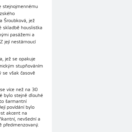
ke stejnojmennému
uzského
ga Šroubková, jež
é skladbě houslistka
tnými pasážemi a
 Z její nestárnoucí
a, jež se opakuje
amickým stupňováním
ý se však časově
 se více než na 30
é bylo stejně dlouhé
éto šarmantní
ejí povídání bylo
ést akcent na
fikantní, nevšední a
tě předimenzovaný.