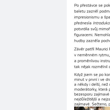
Po přestávce se pok
baletu zazněl podm
impresionismu a špan
přednesla
Introdukci
potvrdila svůj mimo
figuracemi. Nemohla 
hudby zazněla poch
Závěr patřil Maurici
v neměnném rytmu, 
a proměnlivou instr
tak nějak rozmělnil 
Když jsem se po kon
minut v první i ve 
a někdy i delší, ne
moderátorky, která p
bezesporu zajímavé 
nejdůležitější a nej
zajímavé. Sečteno, 