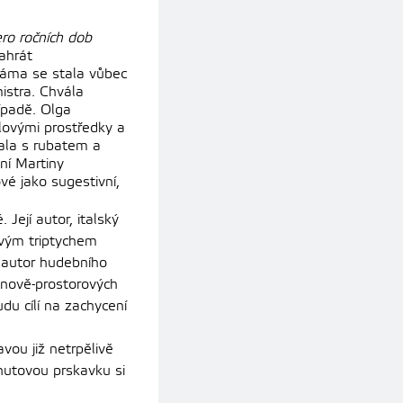
ro ročních dob
ahrát
dáma se stala vůbec
istra. Chvála
ípadě. Olga
lovými prostředky a
vala s rubatem a
ní Martiny
vé jako sugestivní,
 Její autor, italský
ivým triptychem
í autor hudebního
ónově-prostorových
du cílí na zachycení
avou již netrpělivě
nutovou prskavku si