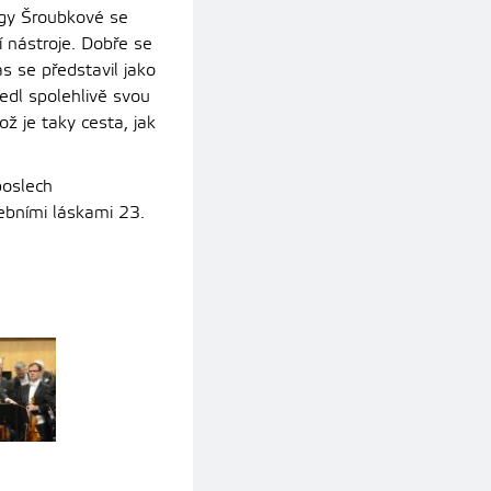
lgy Šroubkové se
í nástroje. Dobře se
as se představil jako
edl spolehlivě svou
ož je taky cesta, jak
poslech
ebními láskami 23.