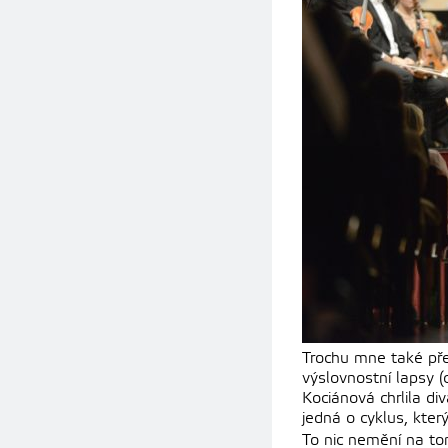
Trochu mne také pře
výslovnostní lapsy (
Kociánová chrlila di
jedná o cyklus, kte
To nic nemění na tom