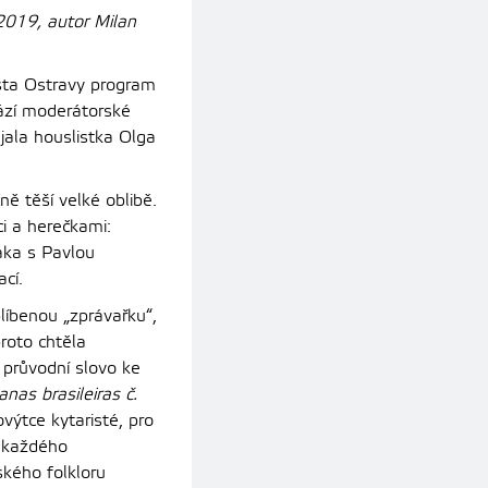
2019, autor Milan
sta Ostravy program
vází moderátorské
jala houslistka Olga
ě těší velké oblibě.
i a herečkami:
áka s Pavlou
cí.
íbenou „zprávařku“,
proto chtěla
 průvodní slovo ke
anas brasileiras č.
výtce kytaristé, pro
 každého
ského folkloru