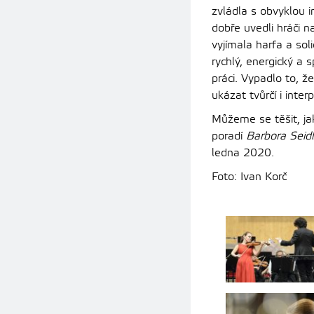
zvládla s obvyklou 
dobře uvedli hráči n
vyjímala harfa a sol
rychlý, energický a
práci. Vypadlo to, že
ukázat tvůrčí i inter
Můžeme se těšit, ja
poradí
Barbora Seid
ledna 2020.
Foto: Ivan Korč