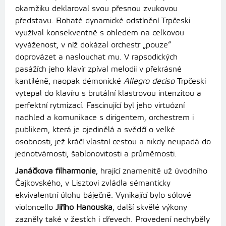
okamžiku deklaroval svou přesnou zvukovou
představu. Bohaté dynamické odstínění Trpčeski
využíval konsekventně s ohledem na celkovou
vyváženost, v níž dokázal orchestr „pouze“
doprovázet a naslouchat mu. V rapsodických
pasážích jeho klavír zpíval melodii v překrásné
kantiléně, naopak démonické
Allegro deciso
Trpčeski
vytepal do klavíru s brutální klastrovou intenzitou a
perfektní rytmizací. Fascinující byl jeho virtuózní
nadhled a komunikace s dirigentem, orchestrem i
publikem, která je ojedinělá a svědčí o velké
osobnosti, jež kráčí vlastní cestou a nikdy neupadá do
jednotvárnosti, šablonovitosti a průměrnosti.
Janáčkova filharmonie
, hrající znamenitě už úvodního
Čajkovského, v Lisztovi zvládla sémanticky
ekvivalentní úlohu báječně. Vynikající bylo sólové
violoncello
Jiřího Hanouska
, další skvělé výkony
zazněly také v žestích i dřevech. Provedení nechyběly