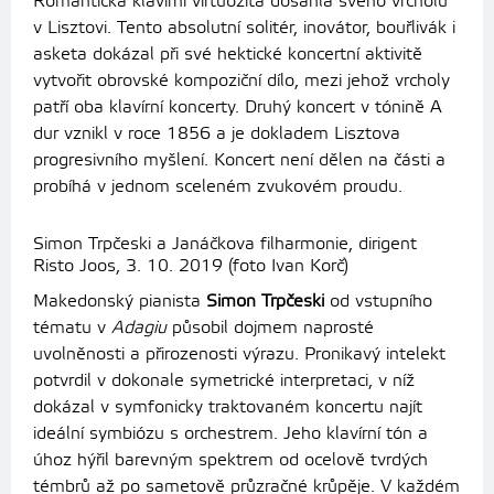
Romantická klavírní virtuozita dosáhla svého vrcholu
v Lisztovi. Tento absolutní solitér, inovátor, bouřlivák i
asketa dokázal při své hektické koncertní aktivitě
vytvořit obrovské kompoziční dílo, mezi jehož vrcholy
patří oba klavírní koncerty. Druhý koncert v tónině A
dur vznikl v roce 1856 a je dokladem Lisztova
progresivního myšlení. Koncert není dělen na části a
probíhá v jednom sceleném zvukovém proudu.
Simon Trpčeski a Janáčkova filharmonie, dirigent
Risto Joos, 3. 10. 2019 (foto Ivan Korč)
Makedonský pianista
Simon Trpčeski
od vstupního
tématu v
Adagiu
působil dojmem naprosté
uvolněnosti a přirozenosti výrazu. Pronikavý intelekt
potvrdil v dokonale symetrické interpretaci, v níž
dokázal v symfonicky traktovaném koncertu najít
ideální symbiózu s orchestrem. Jeho klavírní tón a
úhoz hýřil barevným spektrem od ocelově tvrdých
témbrů až po sametově průzračné krůpěje. V každém