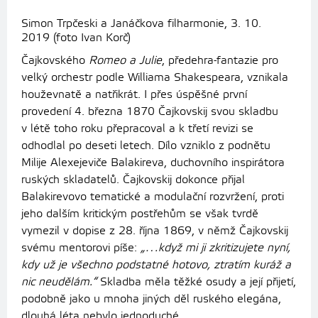
Simon Trpčeski a Janáčkova filharmonie, 3. 10.
2019 (foto Ivan Korč)
Čajkovského
Romeo a Julie
, předehra-fantazie pro
velký orchestr podle Williama Shakespeara, vznikala
houževnatě a natřikrát. I přes úspěšné první
provedení 4. března 1870 Čajkovskij svou skladbu
v létě toho roku přepracoval a k třetí revizi se
odhodlal po deseti letech. Dílo vzniklo z podnětu
Milije Alexejeviče Balakireva, duchovního inspirátora
ruských skladatelů. Čajkovskij dokonce přijal
Balakirevovo tematické a modulační rozvržení, proti
jeho dalším kritickým postřehům se však tvrdě
vymezil v dopise z 28. října 1869, v němž Čajkovskij
svému mentorovi píše:
„…když mi ji zkritizujete nyní,
kdy už je všechno podstatné hotovo, ztratím kuráž a
nic neudělám.“
Skladba měla těžké osudy a její přijetí,
podobně jako u mnoha jiných děl ruského elegána,
dlouhá léta nebylo jednoduché.