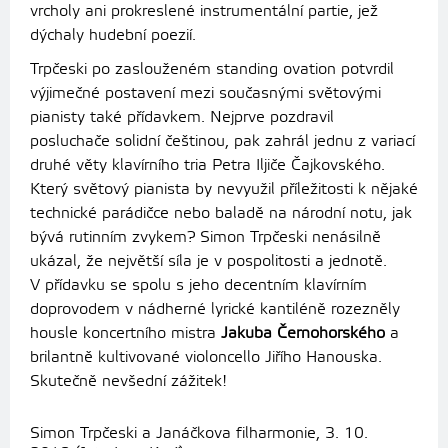
vrcholy ani prokreslené instrumentální partie, jež
dýchaly hudební poezií.
Trpčeski po zaslouženém standing ovation potvrdil
výjimečné postavení mezi současnými světovými
pianisty také přídavkem. Nejprve pozdravil
posluchače solidní češtinou, pak zahrál jednu z variací
druhé věty klavírního tria Petra Iljiče Čajkovského.
Který světový pianista by nevyužil příležitosti k nějaké
technické parádičce nebo baladě na národní notu, jak
bývá rutinním zvykem? Simon Trpčeski nenásilně
ukázal, že největší síla je v pospolitosti a jednotě.
V přídavku se spolu s jeho decentním klavírním
doprovodem v nádherné lyrické kantiléně rozezněly
housle koncertního mistra
Jakuba Černohorského
a
brilantně kultivované violoncello Jiřího Hanouska.
Skutečně nevšední zážitek!
Simon Trpčeski a Janáčkova filharmonie, 3. 10.