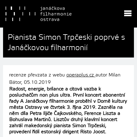
Pianista Simon Trpčeski poprvé s
Janáčkovou filharmonií
recenze převzata z webu
operaplus.cz
autor Milan
Bátor,
05.10.2019
Radost, energie, brilance a citová vazba k
posluchačům non plus ultra. První koncert abonentní
řady A Janáčkovy filharmonie proběhl v Domě kultury
města Ostravy ve čtvrtek 3. října 2019. Zazněla na
něm díla Petra Iljiče Čajkovského, Ference Liszta a
Bohuslava Martinů. Lisztův druhý klavírní koncert
zahrál makedonský pianista Simon Trpčeski,
provedení řídil estonský dirigent Risto Joost.