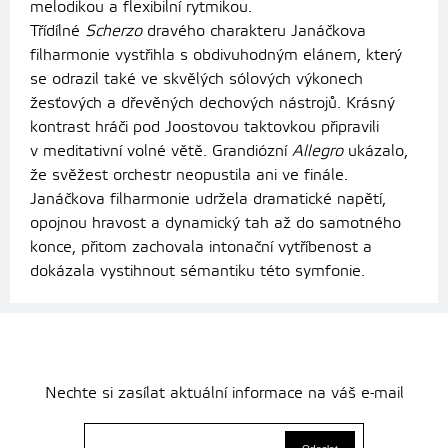
melodikou a flexibilní rytmikou.
Třídílné
Scherzo
dravého charakteru Janáčkova
filharmonie vystřihla s obdivuhodným elánem, který
se odrazil také ve skvělých sólových výkonech
žesťových a dřevěných dechových nástrojů. Krásný
kontrast hráči pod Joostovou taktovkou připravili
v meditativní volné větě. Grandiózní
Allegro
ukázalo,
že svěžest orchestr neopustila ani ve finále.
Janáčkova filharmonie udržela dramatické napětí,
opojnou hravost a dynamický tah až do samotného
konce, přitom zachovala intonační vytříbenost a
dokázala vystihnout sémantiku této symfonie.
Nechte si zasílat aktuální informace na váš e-mail