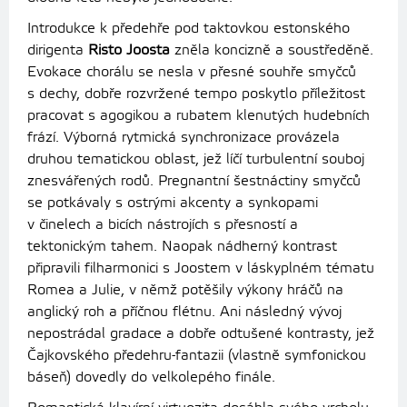
Introdukce k předehře pod taktovkou estonského
dirigenta
Risto Joosta
zněla koncizně a soustředěně.
Evokace chorálu se nesla v přesné souhře smyčců
s dechy, dobře rozvržené tempo poskytlo příležitost
pracovat s agogikou a rubatem klenutých hudebních
frází. Výborná rytmická synchronizace provázela
druhou tematickou oblast, jež líčí turbulentní souboj
znesvářených rodů. Pregnantní šestnáctiny smyčců
se potkávaly s ostrými akcenty a synkopami
v činelech a bicích nástrojích s přesností a
tektonickým tahem. Naopak nádherný kontrast
připravili filharmonici s Joostem v láskyplném tématu
Romea a Julie, v němž potěšily výkony hráčů na
anglický roh a příčnou flétnu. Ani následný vývoj
nepostrádal gradace a dobře odtušené kontrasty, jež
Čajkovského předehru-fantazii (vlastně symfonickou
báseň) dovedly do velkolepého finále.