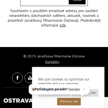
Souhlasím s použitím emailové adresy pro zasílání
newsletteru (obchodních sdělení, aktualit, novinek z
prostředí Janáčkovy filharmonie Ostrava). Podrobnější
informace
zde
.
© 2015 Janáčkova filharmonie Ostrava
Kontakty
We use cookies to optimise our
website and our services.
Spotify & Itunes Icons made by
Freepik
from
www.flaticon.com
Potřebujete poradit?
Zeptejte se našeho
Nastavení cookies
Odmítnout vše
Přijmout vše
Vytvořilo