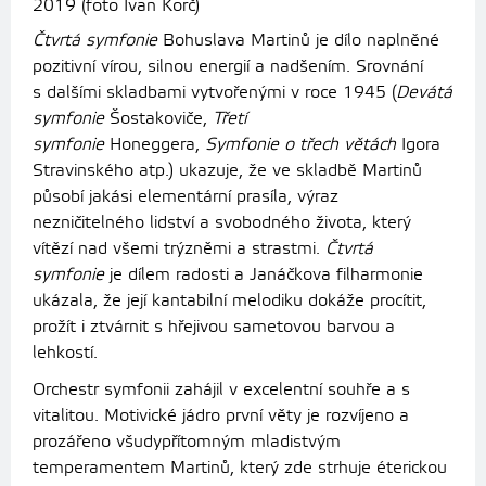
2019 (foto Ivan Korč)
Čtvrtá symfonie
Bohuslava Martinů je dílo naplněné
pozitivní vírou, silnou energií a nadšením. Srovnání
s dalšími skladbami vytvořenými v roce 1945 (
Devátá
symfonie
Šostakoviče,
Třetí
symfonie
Honeggera,
Symfonie o třech větách
Igora
Stravinského atp.) ukazuje, že ve skladbě Martinů
působí jakási elementární prasíla, výraz
nezničitelného lidství a svobodného života, který
vítězí nad všemi trýzněmi a strastmi.
Čtvrtá
symfonie
je dílem radosti a Janáčkova filharmonie
ukázala, že její kantabilní melodiku dokáže procítit,
prožít i ztvárnit s hřejivou sametovou barvou a
lehkostí.
Orchestr symfonii zahájil v excelentní souhře a s
vitalitou. Motivické jádro první věty je rozvíjeno a
prozářeno všudypřítomným mladistvým
temperamentem Martinů, který zde strhuje éterickou