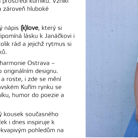
prostředí kurníku. Vznikl
a zároveň hluboké
ný nápis
(k)love
, který si
řipomíná lásku k Janáčkovi i
olik rád a jejichž rytmus si
ků.
lharmonie Ostrava –
 originálním designu.
a roste, i zde se mění
avském Kuřím rynku se
íku, humor do poezie a
lný kousek současného
k i dnes inspiruje k
kvapivým pohledům na