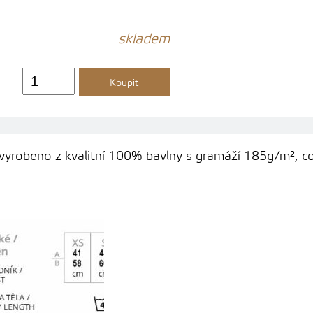
skladem
Koupit
e vyrobeno z kvalitní 100% bavlny s gramáží 185g/m², co