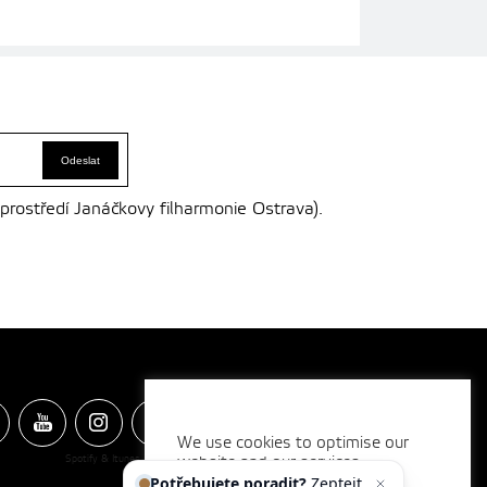
 prostředí Janáčkovy filharmonie Ostrava).
We use cookies to optimise our
Spotify & Itunes Icons made by
website and our services.
Freepik
from
www.flaticon.com
Potřebujete poradit?
Zeptejte
se n