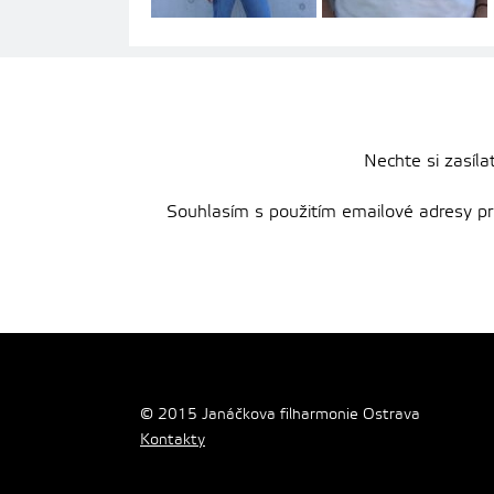
Nechte si zasíla
Souhlasím s použitím emailové adresy pro 
© 2015 Janáčkova filharmonie Ostrava
Kontakty