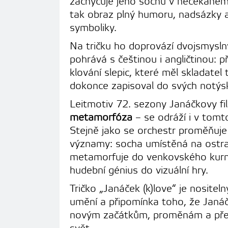
zachycuje jeho sochu v nečekaném 
tak obraz plný humoru, nadsázky 
symboliky.
Na tričku ho doprovází dvojsmysl
pohrává s češtinou i angličtinou: p
klování slepic, které měl skladatel t
dokonce zapisoval do svých notýs
Leitmotiv 72. sezony Janáčkovy fi
metamorfóza
– se odráží i v tomto
Stejně jako se orchestr proměňuje 
významy: socha umístěná na ostr
metamorfuje do venkovského kurn
hudební génius do vizuální hry.
Tričko „Janáček (k)love“ je nosite
umění a připomínka toho, že Janáče
novým začátkům, proměnám a pře