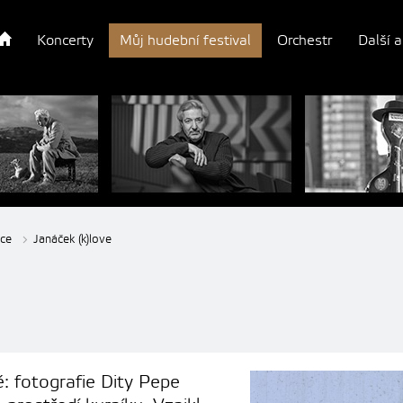
Koncerty
Můj hudební festival
Orchestr
Další a
ice
Janáček (k)love
: fotografie Dity Pepe