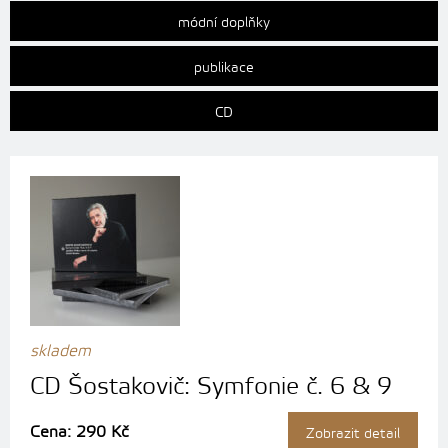
módní doplňky
publikace
CD
skladem
CD Šostakovič: Symfonie č. 6 & 9
Cena: 290 Kč
Zobrazit detail