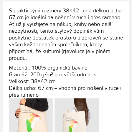
S praktickými rozměry 38×42 cm a délkou ucha
67 cm je ideální na nošení v ruce i přes rameno.
Ať už ji využijete na nákup, knihy nebo další
nezbytnosti, tento stylový doplněk vám
poskytne dostatek prostoru a zároveň se stane
vaším každodenním společníkem, který
připomíná, že kulturní (r)evoluce je v plném
proudu.
Materiál: 100% organická bavlna
Gramáž: 200 g/m² pro větší odolnost
Velikost: 38×42 cm
Délka ucha: 67 cm – vhodná pro nošení v ruce i
přes rameno