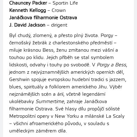
Chauncey Packer
– Sportin Life
Kenneth Kellogg
– Crown
Janáčkova filharmonie Ostrava
J.
David Jackson
– dirigent
Byl chudý, zlomený, a přesto plný života. Porgy –
černošský žebrák z charlestonského předměstí –
miluje krásnou Bess, ženu zmítanou mezi vášní a
touhou po klidu. Jejich příběh se stal symbolem
lidskosti, odvahy i touhy po svobodě. V
Porgy a Bess
,
jednom z nejvýznamnějších amerických operních děl,
Gershwin spojuje evropskou hudební tradici s jazzem,
blues, spirituály a folklorem amerického Jihu. Výběr
nejznámějších scén a árií, včetně legendární
ukolébavky
Summertime
, zahraje Janáčkova
filharmonie Ostrava. Své hlasy dílu propůjčí sólisté
Metropolitní opery v New Yorku a milánské La Scaly
– všichni afroamerického původu, v souladu s
uměleckým záměrem díla.