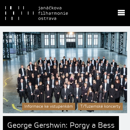
Informace ke vstupenkám
T/Tuzemské koncerty
George Gershwin: Porgy a Bess