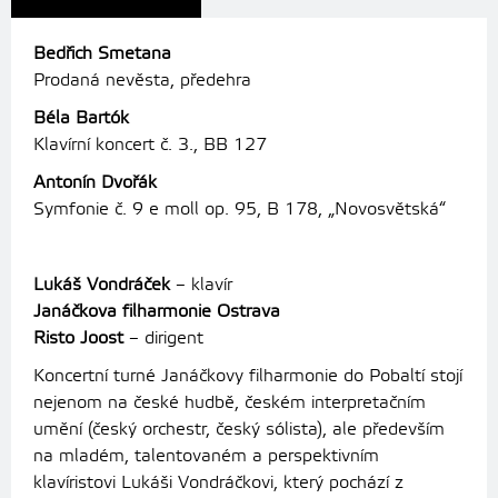
Bedřich Smetana
Prodaná nevěsta, předehra
Béla Bartók
Klavírní koncert č. 3., BB 127
Antonín Dvořák
Symfonie č. 9 e moll op. 95, B 178, „Novosvětská“
Lukáš Vondráček
– klavír
Janáčkova filharmonie Ostrava
Risto Joost
– dirigent
Koncertní turné Janáčkovy filharmonie do Pobaltí stojí
nejenom na české hudbě, českém interpretačním
umění (český orchestr, český sólista), ale především
na mladém, talentovaném a perspektivním
klavíristovi Lukáši Vondráčkovi, který pochází z