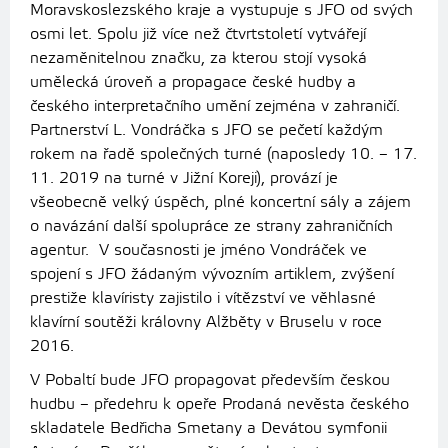
Moravskoslezského kraje a vystupuje s JFO od svých
osmi let. Spolu již více než čtvrtstoletí vytvářejí
nezaměnitelnou značku, za kterou stojí vysoká
umělecká úroveň a propagace české hudby a
českého interpretačního umění zejména v zahraničí.
Partnerství L. Vondráčka s JFO se pečetí každým
rokem na řadě společných turné (naposledy 10. – 17.
11. 2019 na turné v Jižní Koreji), provází je
všeobecně velký úspěch, plné koncertní sály a zájem
o navázání další spolupráce ze strany zahraničních
agentur. V současnosti je jméno Vondráček ve
spojení s JFO žádaným vývozním artiklem, zvýšení
prestiže klavíristy zajistilo i vítězství ve věhlasné
klavírní soutěži královny Alžběty v Bruselu v roce
2016.
V Pobaltí bude JFO propagovat především českou
hudbu – předehru k opeře Prodaná nevěsta českého
skladatele Bedřicha Smetany a Devátou symfonii