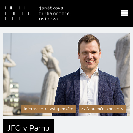
Informace ke vstupenkám
Z/Zahraniční koncerty
JFO v Pärnu