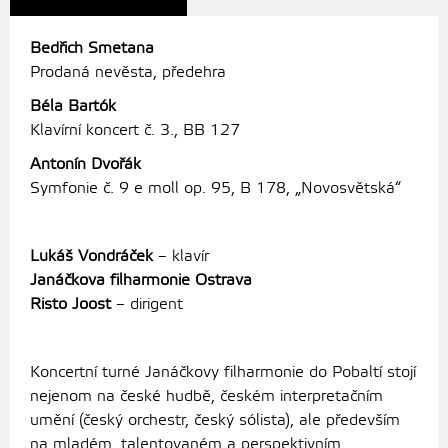
Bedřich Smetana
Prodaná nevěsta, předehra
Béla Bartók
Klavírní koncert č. 3., BB 127
Antonín Dvořák
Symfonie č. 9 e moll op. 95, B 178, „Novosvětská“
Lukáš Vondráček
– klavír
Janáčkova filharmonie Ostrava
Risto Joost
– dirigent
Koncertní turné Janáčkovy filharmonie do Pobaltí stojí
nejenom na české hudbě, českém interpretačním
umění (český orchestr, český sólista), ale především
na mladém, talentovaném a perspektivním