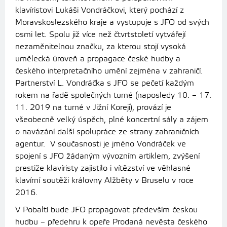
klavíristovi Lukáši Vondráčkovi, který pochází z
Moravskoslezského kraje a vystupuje s JFO od svých
osmi let. Spolu již více než čtvrtstoletí vytvářejí
nezaměnitelnou značku, za kterou stojí vysoká
umělecká úroveň a propagace české hudby a
českého interpretačního umění zejména v zahraničí.
Partnerství L. Vondráčka s JFO se pečetí každým
rokem na řadě společných turné (naposledy 10. – 17.
11. 2019 na turné v Jižní Koreji), provází je
všeobecně velký úspěch, plné koncertní sály a zájem
o navázání další spolupráce ze strany zahraničních
agentur. V současnosti je jméno Vondráček ve
spojení s JFO žádaným vývozním artiklem, zvýšení
prestiže klavíristy zajistilo i vítězství ve věhlasné
klavírní soutěži královny Alžběty v Bruselu v roce
2016.
V Pobaltí bude JFO propagovat především českou
hudbu – předehru k opeře Prodaná nevěsta českého