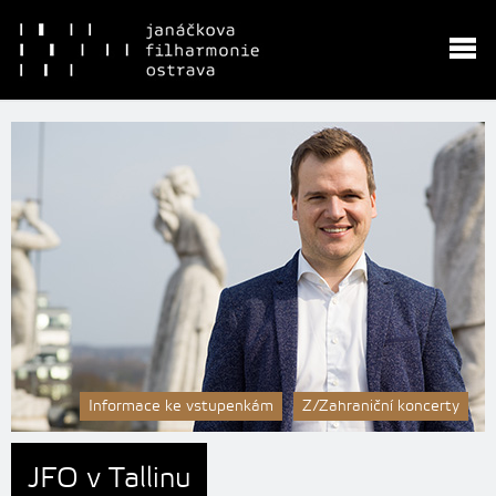
Informace ke vstupenkám
Z/Zahraniční koncerty
JFO v Tallinu