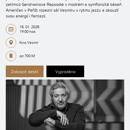
zatímco Gershwinova Rapsodie v modrém a symfonická báseň
Američan v Paříži rozezní sál Vesmíru v rytmu jazzu a okouzlí
svou energií i fantazií.
16. 01. 2026
19:00 hod.
Kino Vesmír
od 700 Kč
Zobrazit detail
Vyprodáno