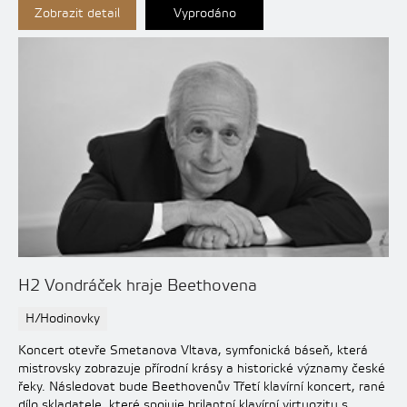
Zobrazit detail
Vyprodáno
H2 Vondráček hraje Beethovena
H/Hodinovky
Koncert otevře Smetanova Vltava, symfonická báseň, která
mistrovsky zobrazuje přírodní krásy a historické významy české
řeky. Následovat bude Beethovenův Třetí klavírní koncert, rané
dílo skladatele, které spojuje brilantní klavírní virtuozitu s