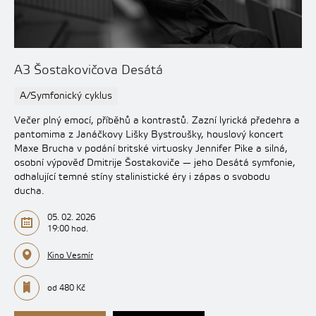
A3 Šostakovičova Desátá
A/Symfonický cyklus
Večer plný emocí, příběhů a kontrastů. Zazní lyrická předehra a
pantomima z Janáčkovy Lišky Bystroušky, houslový koncert
Maxe Brucha v podání britské virtuosky Jennifer Pike a silná,
osobní výpověď Dmitrije Šostakoviče — jeho Desátá symfonie,
odhalující temné stíny stalinistické éry i zápas o svobodu
ducha.
05. 02. 2026
19:00 hod.
Kino Vesmír
od 480 Kč