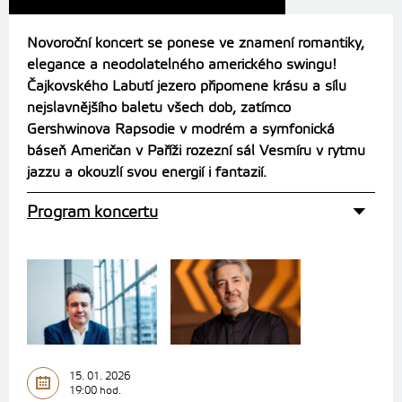
Novoroční koncert se ponese ve znamení romantiky,
elegance a neodolatelného amerického swingu!
Čajkovského Labutí jezero připomene krásu a sílu
nejslavnějšího baletu všech dob, zatímco
Gershwinova Rapsodie v modrém a symfonická
báseň Američan v Paříži rozezní sál Vesmíru v rytmu
jazzu a okouzlí svou energií i fantazií.
Program koncertu
15. 01. 2026
19:00 hod.