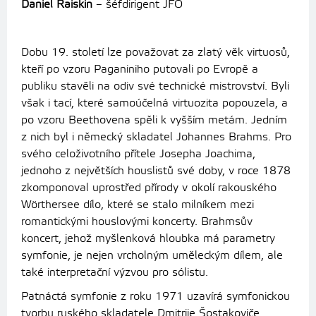
Daniel Raiskin
– šéfdirigent JFO
Dobu 19. století lze považovat za zlatý věk virtuosů,
kteří po vzoru Paganiniho putovali po Evropě a
publiku stavěli na odiv své technické mistrovství. Byli
však i tací, které samoúčelná virtuozita popouzela, a
po vzoru Beethovena spěli k vyšším metám. Jedním
z nich byl i německý skladatel Johannes Brahms. Pro
svého celoživotního přítele Josepha Joachima,
jednoho z největších houslistů své doby, v roce 1878
zkomponoval uprostřed přírody v okolí rakouského
Wörthersee dílo, které se stalo milníkem mezi
romantickými houslovými koncerty. Brahmsův
koncert, jehož myšlenková hloubka má parametry
symfonie, je nejen vrcholným uměleckým dílem, ale
také interpretační výzvou pro sólistu.
Patnáctá symfonie z roku 1971 uzavírá symfonickou
tvorbu ruského skladatele Dmitrije Šostakoviče.