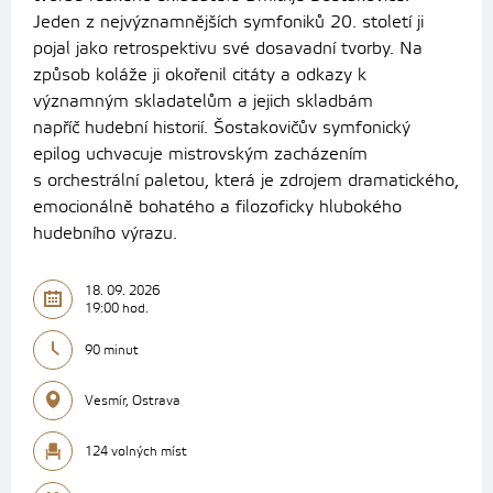
Jeden z nejvýznamnějších symfoniků 20. století ji
pojal jako retrospektivu své dosavadní tvorby. Na
způsob koláže ji okořenil citáty a odkazy k
významným skladatelům a jejich skladbám
napříč hudební historií. Šostakovičův symfonický
epilog uchvacuje mistrovským zacházením
s orchestrální paletou, která je zdrojem dramatického,
emocionálně bohatého a filozoficky hlubokého
hudebního výrazu.
18. 09. 2026
19:00 hod.
90 minut
Vesmír, Ostrava
124 volných míst