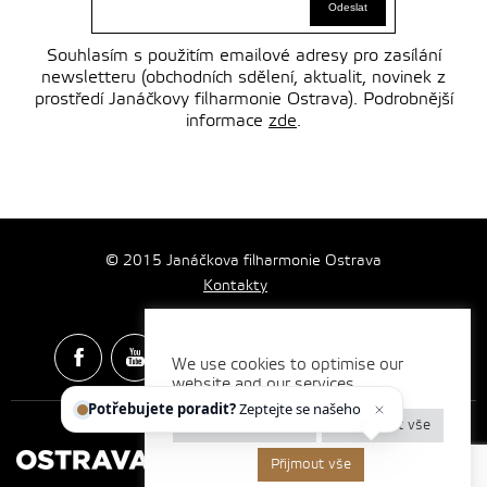
Souhlasím s použitím emailové adresy pro zasílání
newsletteru (obchodních sdělení, aktualit, novinek z
prostředí Janáčkovy filharmonie Ostrava). Podrobnější
informace
zde
.
© 2015 Janáčkova filharmonie Ostrava
Kontakty
We use cookies to optimise our
website and our services.
Spotify & Itunes Icons made by
Freepik
from
www.flaticon.com
Potřebujete poradit?
Zeptejte se našeho asis
Nastavení cookies
Odmítnout vše
Přijmout vše
Vytvořilo