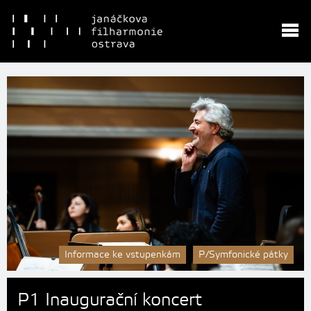
Informace ke vstupenkám
P/Symfonické pátky
P1 Inaugurační koncert