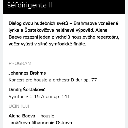
šéfdirigenta II
Dialog dvou hudebních světů – Brahmsova vznešená
lyrika a Šostakovičova naléhavá výpověď. Alena
Baeva rozezní jeden z vrcholů houslového repertoáru,
večer vyústí v silné symfonické finále.
PROGRAM
Johannes Brahms
Koncert pro housle a orchestr D dur op. 77
Dmitrij Šostakovič
Symfonie č. 15 A dur op. 141
ÚČINKUJÍ
Alena Baeva
– housle
Janáčkova filharmonie Ostrava