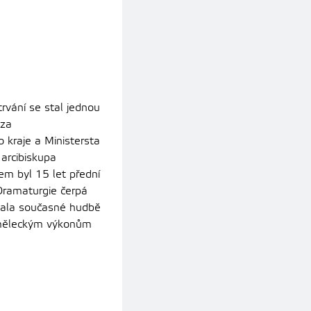
rvání se stal jednou
 za
kraje a Ministersta
arcibiskupa
m byl 15 let přední
 Dramaturgie čerpá
ýbala současné hudbě
 uměleckým výkonům