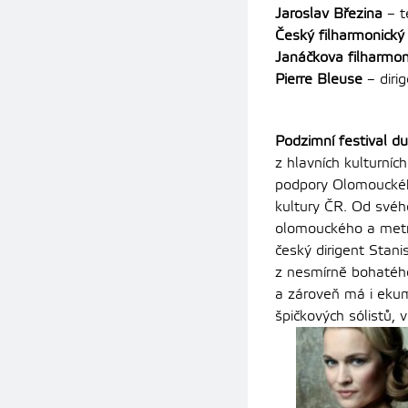
Jaroslav Březina
– t
Český filharmonický
Janáčkova filharmon
Pierre Bleuse
– diri
Podzimní festival d
z hlavních kulturní
podpory Olomouckéh
kultury ČR. Od svéh
olomouckého a metr
český dirigent Stani
z nesmírně bohatého
a zároveň má i ekum
špičkových sólistů, 