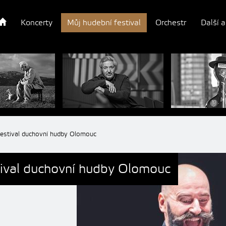
Koncerty
Můj hudební festival
Orchestr
Další a
festival duchovní hudby Olomouc
tival duchovní hudby Olomouc