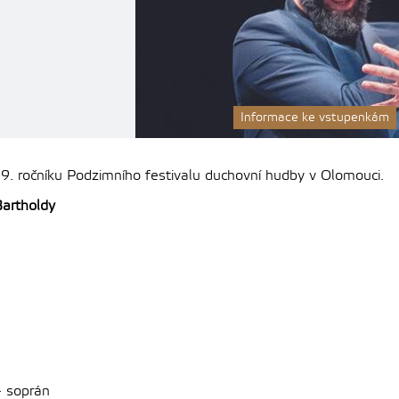
Informace ke vstupenkám
9. ročníku Podzimního festivalu duchovní hudby v Olomouci.
Bartholdy
 soprán