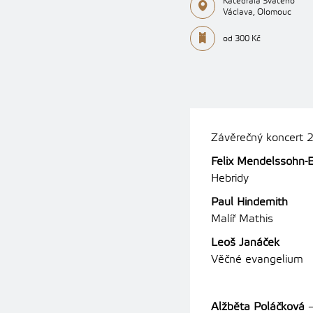
Katedrála Svatého
Václava, Olomouc
od 300 Kč
Závěrečný koncert 2
Felix Mendelssohn-
Hebridy
Paul Hindemith
Malíř Mathis
Leoš Janáček
Věčné evangelium
Alžběta Poláčková
–