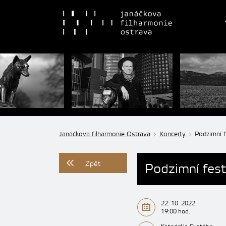
Janáčkova filharmonie Ostrava
Koncerty
Podzimní 
Zpět
Podzimní fes
22. 10. 2022
19:00 hod.