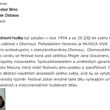
enor
 sbor Brno
ie Ostrava
gent
uchovní hudby
byl založen v roce 1994 a za 25 (26) let svého t
ch událostí v Olomouci. Pořadatelem festivalu je MUSICA VIVA
o arcibiskupství, s statutárníhoměsta Olomouc, Olomouckého 
o vzniku se festival koná pod záštitou Msgre Jana Graubnera, 
opolity moravského. Spoluzakladatelem a uměleckým garante
slav Macura, který vtiskl festivalu jeho podobu a specifičnost.
 dědictví největších skladatelů celého světa, aniž by se vyh
enický rozměr. Festival získal renomé také díky vynikajícím
vokálních a instrumentálních hudebních těles.