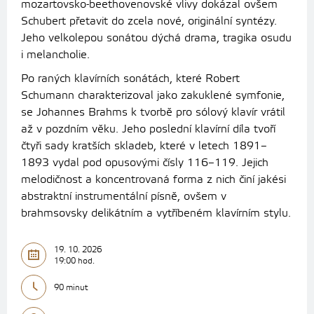
mozartovsko-beethovenovské vlivy dokázal ovšem
Schubert přetavit do zcela nové, originální syntézy.
Jeho velkolepou sonátou dýchá drama, tragika osudu
i melancholie.
Po raných klavírních sonátách, které Robert
Schumann charakterizoval jako zakuklené symfonie,
se Johannes Brahms k tvorbě pro sólový klavír vrátil
až v pozdním věku. Jeho poslední klavírní díla tvoří
čtyři sady kratších skladeb, které v letech 1891–
1893 vydal pod opusovými čísly 116–119. Jejich
melodičnost a koncentrovaná forma z nich činí jakési
abstraktní instrumentální písně, ovšem v
brahmsovsky delikátním a vytříbeném klavírním stylu.
19. 10. 2026
19:00 hod.
90 minut