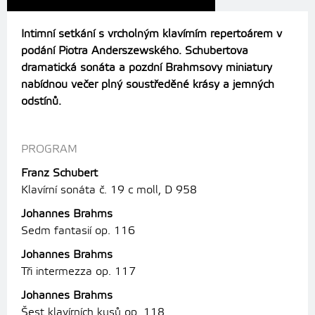
Intimní setkání s vrcholným klavírním repertoárem v
podání Piotra Anderszewského. Schubertova
dramatická sonáta a pozdní Brahmsovy miniatury
nabídnou večer plný soustředěné krásy a jemných
odstínů.
PROGRAM
Franz Schubert
Klavírní sonáta č. 19 c moll, D 958
Johannes Brahms
Sedm fantasií op. 116
Johannes Brahms
Tři intermezza op. 117
Johannes Brahms
Šest klavírních kusů op. 118