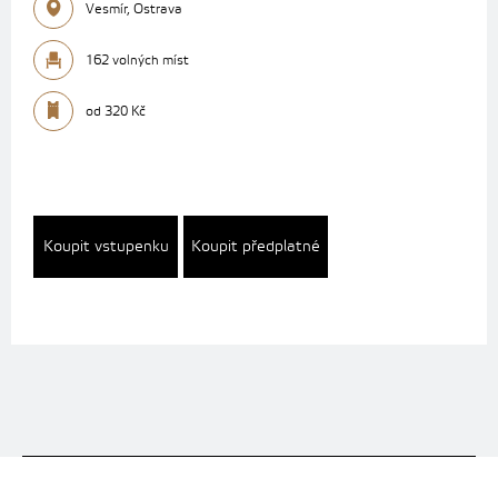
Vesmír, Ostrava
162 volných míst
od 320 Kč
Koupit vstupenku
Koupit předplatné