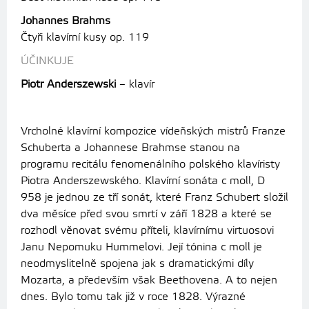
Johannes Brahms
Čtyři klavírní kusy op. 119
ÚČINKUJE
Piotr Anderszewski
– klavír
Vrcholné klavírní kompozice vídeňských mistrů Franze
Schuberta a Johannese Brahmse stanou na
programu recitálu fenomenálního polského klavíristy
Piotra Anderszewského. Klavírní sonáta c moll, D
958 je jednou ze tří sonát, které Franz Schubert složil
dva měsíce před svou smrtí v září 1828 a které se
rozhodl věnovat svému příteli, klavírnímu virtuosovi
Janu Nepomuku Hummelovi. Její tónina c moll je
neodmyslitelně spojena jak s dramatickými díly
Mozarta, a především však Beethovena. A to nejen
dnes. Bylo tomu tak již v roce 1828. Výrazné