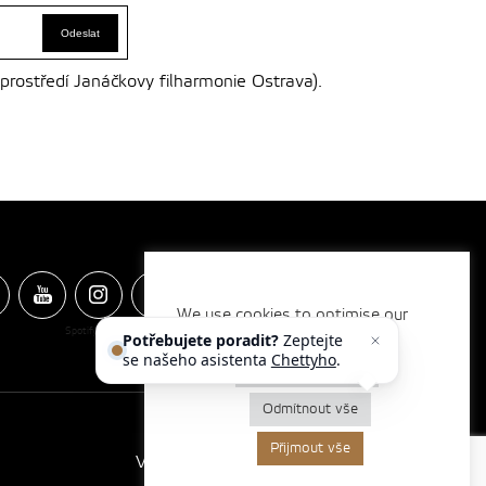
 prostředí Janáčkovy filharmonie Ostrava).
We use cookies to optimise our
Spotify & Itunes Icons made by
website and our services.
Freepik
from
www.flaticon.com
Potřebujete poradit?
Zeptejte
se našeho asistenta
Chettyho
.
Nastavení cookies
Odmítnout vše
Přijmout vše
Vytvořilo