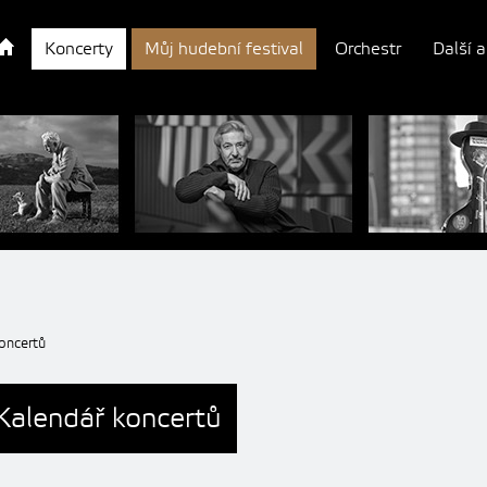
Koncerty
Můj hudební festival
Orchestr
Další a
oncertů
Kalendář koncertů