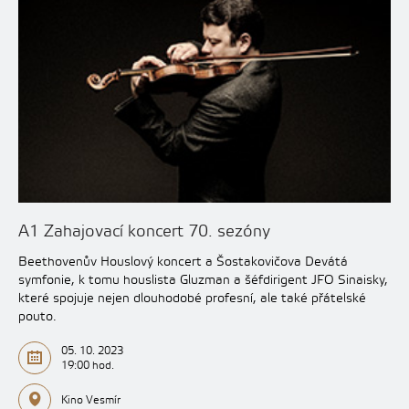
A1 Zahajovací koncert 70. sezóny
Beethovenův Houslový koncert a Šostakovičova Devátá
symfonie, k tomu houslista Gluzman a šéfdirigent JFO Sinaisky,
které spojuje nejen dlouhodobé profesní, ale také přátelské
pouto.
05. 10. 2023
19:00 hod.
Kino Vesmír