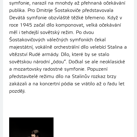
symfonie, narazil na mnohdy až přehnaná očekávání
publika. Pro Dmitrije Šostakoviče představovala
Devátá symfonie obzvláště těžké břemeno. Když v
roce 1945 začal dílo komponovat, velká očekávání
měl i tehdejší sovětský režim. Po dvou
Šostakovičových válečných symfoniích čekal
majestátní, vokálně orchestrální dílo velebící Stalina a
vítězství Rudé armády. Dílo, které by se stalo
sovětskou národní „ódou“. Dočkal se ale neoklasické
a mozartovsky radostné symfonie. Popuzení
představitelé režimu dílo na Stalinův rozkaz brzy
zakázali a na koncertní pódia se vrátilo až o řadu let
později.