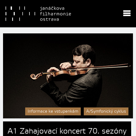
Informace ke vstupenkám
A/Symfonický cyklus
A1 Zahajovací koncert 70. sezóny