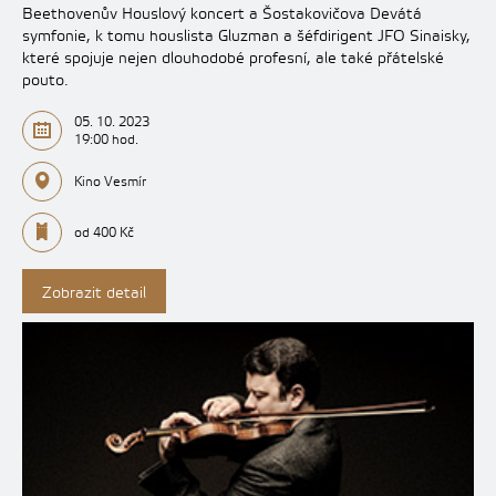
Beethovenův Houslový koncert a Šostakovičova Devátá
symfonie, k tomu houslista Gluzman a šéfdirigent JFO Sinaisky,
které spojuje nejen dlouhodobé profesní, ale také přátelské
pouto.
05. 10. 2023
19:00 hod.
Kino Vesmír
od 400 Kč
Zobrazit detail