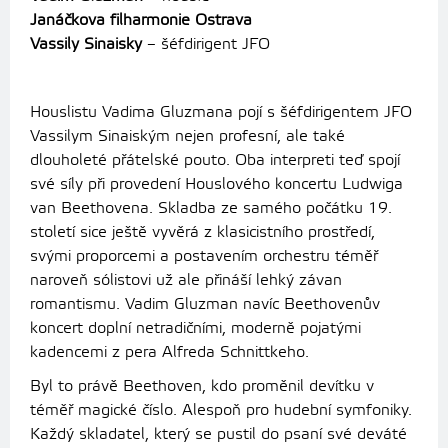
Janáčkova filharmonie Ostrava
Vassily Sinaisky
– šéfdirigent JFO
Houslistu Vadima Gluzmana pojí s šéfdirigentem JFO
Vassilym Sinaiským nejen profesní, ale také
dlouholeté přátelské pouto. Oba interpreti teď spojí
své síly při provedení Houslového koncertu Ludwiga
van Beethovena. Skladba ze samého počátku 19.
století sice ještě vyvěrá z klasicistního prostředí,
svými proporcemi a postavením orchestru téměř
naroveň sólistovi už ale přináší lehký závan
romantismu. Vadim Gluzman navíc Beethovenův
koncert doplní netradičními, moderně pojatými
kadencemi z pera Alfreda Schnittkeho.
Byl to právě Beethoven, kdo proměnil devítku v
téměř magické číslo. Alespoň pro hudební symfoniky.
Každý skladatel, který se pustil do psaní své deváté