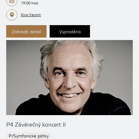
19:00 hod.
Kino Vesmír
Zobrazit detail
Vyprodáno
P4 Závěrečný koncert II
P/Symfonické pátky