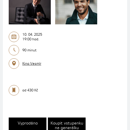
10. 04. 2025
19:00 hod.
90 minut
Kino Vesmír
od 430 Kč
Vyprodáno
Koupit vstupenku
na generálku