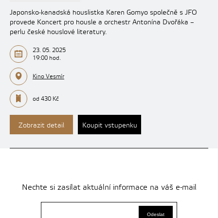
Japonsko-kanadská houslistka Karen Gomyo společně s JFO
provede Koncert pro housle a orchestr Antonína Dvořáka –
perlu české houslové literatury.
23. 05. 2025
19:00 hod.
Kino Vesmír
od 430 Kč
Zobrazit detail
Koupit vstupenku
Nechte si zasílat aktuální informace na váš e-mail