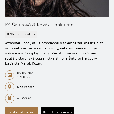
K4 Šaturová & Kozák – nokturno
K/Komorní cyklus
Atmosféru noci, ať už probděnou v tajemné září měsíce a za
svitu nekonečné hvězdné oblohy, nebo naplněnou tichým
spánkem a láskyplnými sny, představí ve svém písňovém
recitálu slovenská sopranistka Simona Šaturová a český
klavírista Marek Kozák.
05. 05. 2025
19:00 hod.
Kino Vesmír
od 250 Kč
Zobrazit detail
Koupit vstupenku