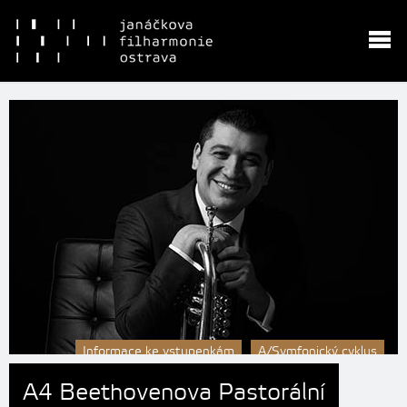
Informace ke vstupenkám
A/Symfonický cyklus
A4 Beethovenova Pastorální