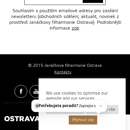
Souhlasím s použitím emailové adresy pro zasílání
newsletteru (obchodních sdělení, aktualit, novinek z
prostředí Janáčkovy filharmonie Ostrava). Podrobnější
informace
zde
.
© 2015 Janáčkova filharmonie Ostrava
Kontakty
We use cookies to optimise our
website and our services.
Spotify & Itunes Icons made by
Freepik
from
www.flaticon.com
Potřebujete poradit?
Zeptejte se
Nastavení cookies
Odmítnout vše
Přijmout vše
Vytvořilo