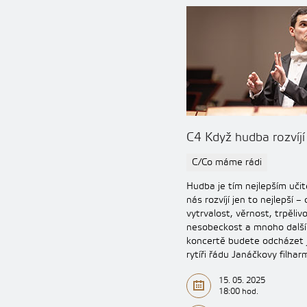
C4 Když hudba rozvíjí
C/Co máme rádi
Hudba je tím nejlepším učit
nás rozvíjí jen to nejlepší – 
vytrvalost, věrnost, trpělivo
nesobeckost a mnoho další
koncertě budete odcházet 
rytíři řádu Janáčkovy filha
15. 05. 2025
18:00 hod.