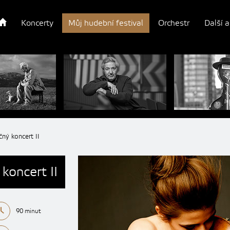
Koncerty
Můj hudební festival
Orchestr
Další a
ný koncert II
koncert II
90 minut