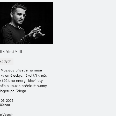
 sólisté III
mladých
Muziáda přivede na naše
ky uměleckých škol tří krajů.
těšit na energii klavíristy
ča a kouzlo scénické hudby
agerupa Griega.
 05. 2025
:00 hod.
no Vesmír