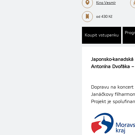
Kino Vesmír
od 430 Kč
Prog
Koupit vstupenku
Japonsko-kanadská 
Antonína Dvořáka – p
Dopravu na koncert 
Janáčkovy filharmon
Projekt je spolufin