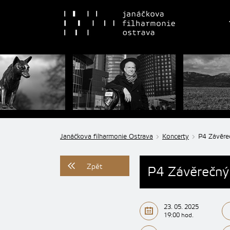
Janáčkova filharmonie Ostrava
Koncerty
P4 Závěreč
Zpět
P4 Závěrečný 
23. 05. 2025
19:00 hod.