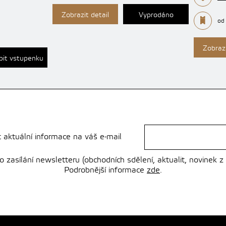
Zobrazit detail
Vyprodáno
od
Zobrazi
pit vstupenku
t aktuální informace na váš e-mail
zasílání newsletteru (obchodních sdělení, aktualit, novinek z
Podrobnější informace
zde
.