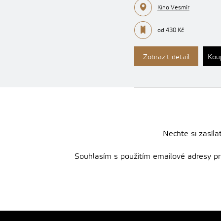
Kino Vesmír
od 430 Kč
Zobrazit detail
Kou
Nechte si zasíla
Souhlasím s použitím emailové adresy pro 