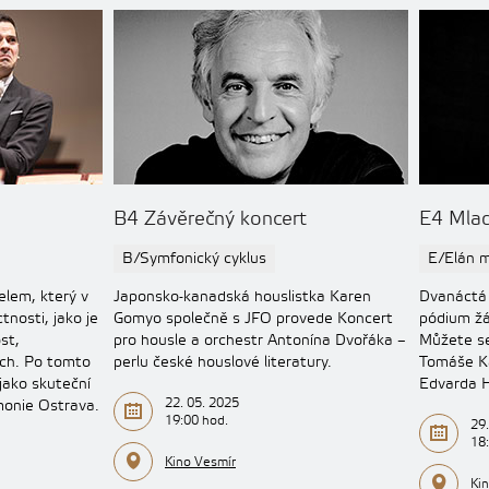
B4 Závěrečný koncert
E4 Mladí
B/Symfonický cyklus
E/Elán 
elem, který v
Japonsko-kanadská houslistka Karen
Dvanáctá 
ctnosti, jako je
Gomyo společně s JFO provede Koncert
pódium žá
st,
pro housle a orchestr Antonína Dvořáka –
Můžete se 
ch. Po tomto
perlu české houslové literatury.
Tomáše Ka
jako skuteční
Edvarda H
22. 05. 2025
rmonie Ostrava.
19:00 hod.
29.
18
Kino Vesmír
Ki