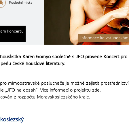
Poslední místa
ram koncertu
Informace ke vstupenkám
houslistka Karen Gomyo společně s JFO provede Koncert pro 
erlu české houslové literatury.
pro mimoostravské posluchače je možné zajistit prostřednictv
ie „JFO na dosah“.
Více informací o projektu zde.
ancován z rozpočtu Moravskoslezského kraje.