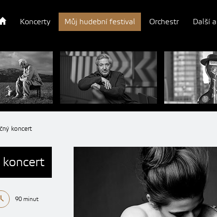
Koncerty
Můj hudební festival
Orchestr
Další a
čný koncert
 koncert
90 minut