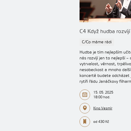
C4 Když hudba rozvíjí
C/Co máme rádi
Hudba je tím nejlepším učit
nás rozvíjí jen to nejlepší – 
vytrvalost, věrnost, trpělivo
nesobeckost a mnoho další
koncertě budete odcházet 
rytíři řádu Janáčkovy filha
15. 05. 2025
18:00 hod.
Kino Vesmír
od 430 Kč