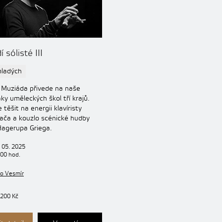
 sólisté III
mladých
Muziáda přivede na naše
ky uměleckých škol tří krajů.
těšit na energii klavíristy
ča a kouzlo scénické hudby
agerupa Griega.
 05. 2025
:00 hod.
no Vesmír
 200 Kč