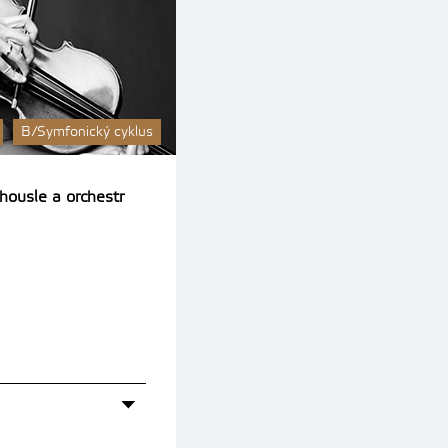
B/Symfonický cyklus
housle a orchestr