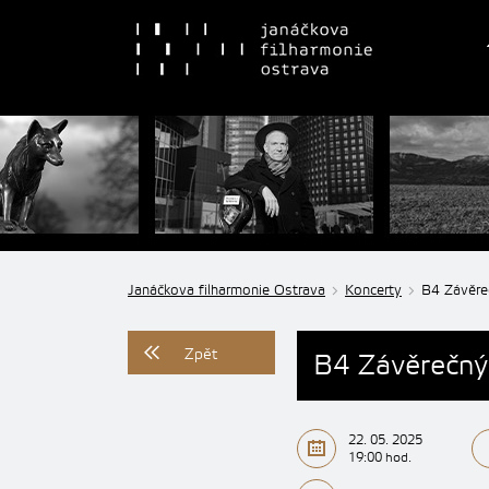
Janáčkova filharmonie Ostrava
Koncerty
B4 Závěre
Zpět
B4 Závěrečný
22. 05. 2025
19:00 hod.