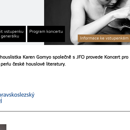
it vstupenku
Program koncertu
 generálku
Informace ke vstupenkám
houslistka Karen Gomyo společně s JFO provede Koncert pro 
erlu české houslové literatury.