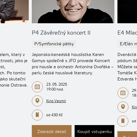
P4 Závěrečný koncert II
E4 Mladí
P/Symfonické pátky
E/Elán 
elem, který v
Japonsko-kanadská houslistka Karen
Dvanáctá 
ctnosti, jako je
Gomyo společně s JFO provede Koncert
pódium žá
st,
pro housle a orchestr Antonína Dvořáka –
Můžete se 
ch. Po tomto
perlu české houslové literatury.
Tomáše Ka
jako skuteční
Edvarda H
23. 05. 2025
rmonie Ostrava.
19:00 hod.
29.
18
Kino Vesmír
Ki
od 430 Kč
od
Zobrazit detail
Koupit vstupenku