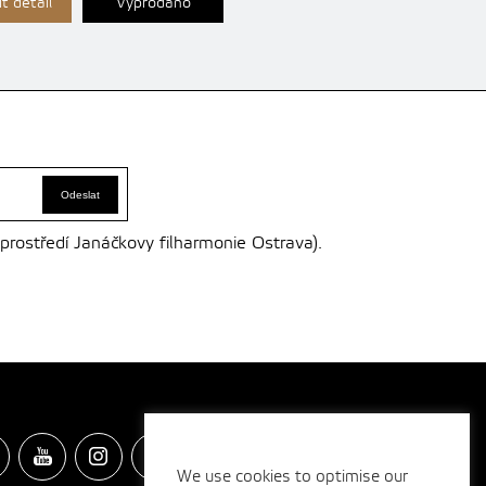
t detail
Vyprodáno
 prostředí Janáčkovy filharmonie Ostrava).
We use cookies to optimise our