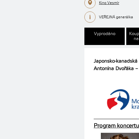
Kino Vesmír
VEŘEJNÁ generálka
Vyprodáno
Koup
na
Japonsko-kanadská 
Antonína Dvořáka – p
Program koncertu