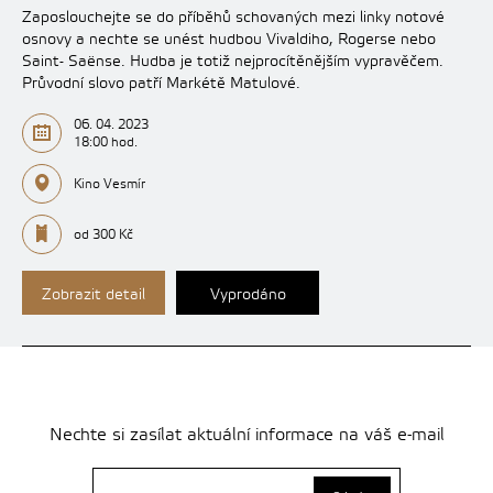
Zaposlouchejte se do příběhů schovaných mezi linky notové
osnovy a nechte se unést hudbou Vivaldiho, Rogerse nebo
Saint- Saënse. Hudba je totiž nejprocítěnějším vypravěčem.
Průvodní slovo patří Markétě Matulové.
06. 04. 2023
18:00 hod.
Kino Vesmír
od 300 Kč
Zobrazit detail
Vyprodáno
Nechte si zasílat aktuální informace na váš e-mail