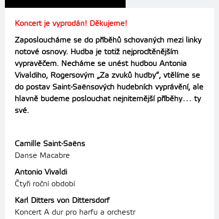
Koncert je vyprodán! Děkujeme!
Zaposloucháme se do příběhů schovaných mezi linky
notové osnovy. Hudba je totiž nejprocítěnějším
vypravěčem. Necháme se unést hudbou Antonia
Vivaldiho, Rogersovým „Za zvuků hudby“, vtělíme se
do postav Saint-Saënsových hudebních vyprávění, ale
hlavně budeme poslouchat nejniternější příběhy… ty
své.
Camille Saint-Saëns
Danse Macabre
Antonio Vivaldi
Čtyři roční období
Karl Ditters von Dittersdorf
Koncert A dur pro harfu a orchestr