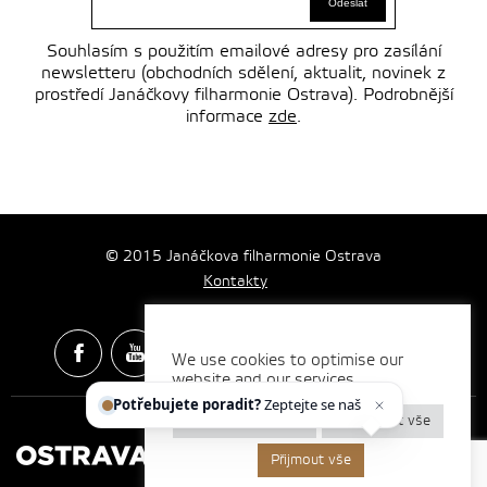
Souhlasím s použitím emailové adresy pro zasílání
newsletteru (obchodních sdělení, aktualit, novinek z
prostředí Janáčkovy filharmonie Ostrava). Podrobnější
informace
zde
.
© 2015 Janáčkova filharmonie Ostrava
Kontakty
We use cookies to optimise our
website and our services.
Spotify & Itunes Icons made by
Freepik
from
www.flaticon.com
Potřebujete poradit?
Zeptejte se našeho asis
Nastavení cookies
Odmítnout vše
Přijmout vše
Vytvořilo