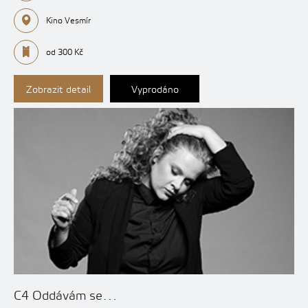
Kino Vesmír
od 300 Kč
Zobrazit detail
Vyprodáno
C4 Oddávám se…