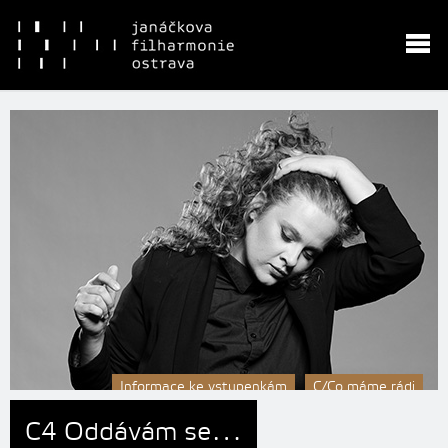
Informace ke vstupenkám
C/Co máme rádi
C4 Oddávám se…