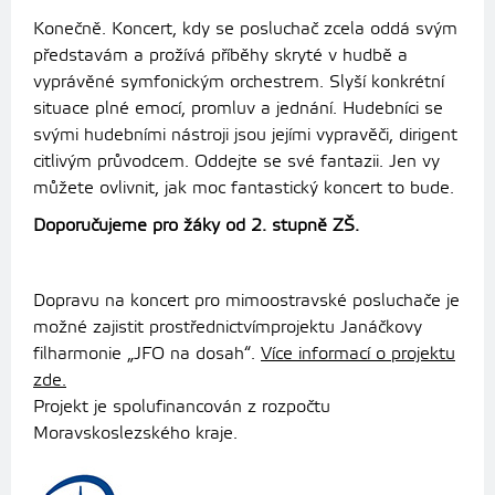
Konečně. Koncert, kdy se posluchač zcela oddá svým
představám a prožívá příběhy skryté v hudbě a
vyprávěné symfonickým orchestrem. Slyší konkrétní
situace plné emocí, promluv a jednání. Hudebníci se
svými hudebními nástroji jsou jejími vypravěči, dirigent
citlivým průvodcem. Oddejte se své fantazii. Jen vy
můžete ovlivnit, jak moc fantastický koncert to bude.
Doporučujeme pro žáky od 2. stupně ZŠ.
Dopravu na koncert pro mimoostravské posluchače je
možné zajistit prostřednictvímprojektu Janáčkovy
filharmonie „JFO na dosah“.
Více informací o projektu
zde.
Projekt je spolufinancován z rozpočtu
Moravskoslezského kraje.