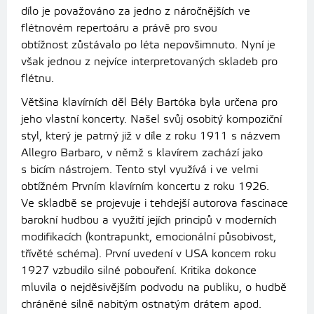
dílo je považováno za jedno z
náročnějších
ve
flétnovém repertoáru a právě pro svou
obtížnost zůstávalo po léta nepovšimnuto. Nyní je
však jednou z nejvíce interpretovaných skladeb pro
flétnu.
Většina klavírních děl Bély Bartóka byla určena pro
jeho vlastní koncerty. Našel svůj osobitý kompoziční
styl, který je patrný již v díle z roku 1911 s názvem
Allegro Barbaro, v němž s klavírem zachází jako
s bicím nástrojem. Tento styl využívá i ve velmi
obtížném Prvním klavírním koncertu z roku 1926.
Ve skladbě se projevuje i tehdejší autorova fascinace
barokní hudbou a využití jejích principů v moderních
modifikacích (kontrapunkt, emocionální působivost,
třívěté schéma). První uvedení v USA koncem roku
1927 vzbudilo silné pobouření. Kritika dokonce
mluvila o nejděsivějším podvodu na publiku, o hudbě
chráněné silně nabitým ostnatým drátem apod.