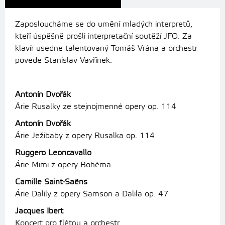
Zaposloucháme se do umění mladých interpretů,
kteří úspěšně prošli interpretační soutěží JFO. Za
klavír usedne talentovaný Tomáš Vrána a orchestr
povede Stanislav Vavřínek.
Antonín Dvořák
Árie Rusalky ze stejnojmenné opery op. 114
Antonín Dvořák
Árie Ježibaby z opery Rusalka op. 114
Ruggero Leoncavallo
Árie Mimi z opery Bohéma
Camille Saint-Saëns
Árie Dalily z opery Samson a Dalila op. 47
Jacques Ibert
Koncert pro flétnu a orchestr