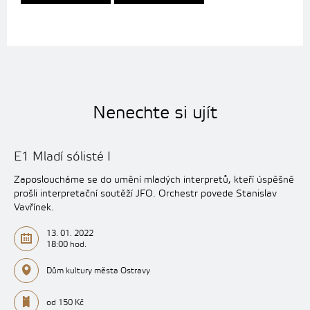
Nenechte si ujít
E1 Mladí sólisté I
Zaposloucháme se do umění mladých interpretů, kteří úspěšně
prošli interpretační soutěží JFO. Orchestr povede Stanislav
Vavřínek.
13. 01. 2022
18:00 hod.
Dům kultury města Ostravy
od 150 Kč