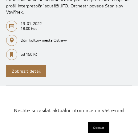
Zaposloucháme se do umění mladých interpretů, kteří úspěšně
prošli interpretační soutěží JFO. Orchestr povede Stanislav
Vavřínek.
13. 01. 2022
18:00 hod.
Dům kultury města Ostravy
od 150 Kč
Zobrazit detail
Nechte si zasílat aktuální informace na váš e-mail