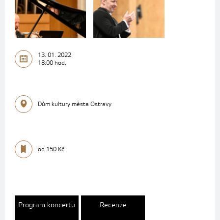
13. 01. 2022
18:00 hod.
Dům kultury města Ostravy
od 150 Kč
Program koncertu
Recenze