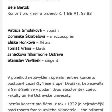
Béla Bartók
Koncert pro klavír a orchestr č. 1 BB 91, Sz 83
Patricia Smoľáková
– soprán
Dominika Škrabalová
– mezzosoprán
Eliška Honková
– flétna
Tomáš Vrána
– klavír
Janáčkova filharmonie Ostrava
Stanislav Vavřínek
– dirigent
V poněkud neobvyklém operním entrée koncertu
postupně zazní čtyři árie z oper Dvořáka, Leoncavalla
a Saint-Saënse v podání dvou absolventek zpěvu
Fakulty umění Ostravské univerzity.
Ibertův koncert pro flétnu z roku 1932 je nejznámější
prací tohoto francouzského skladatele. Jeho brilantní