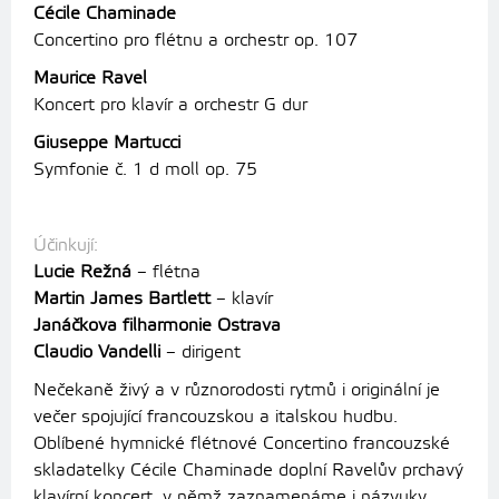
Cécile Chaminade
Concertino pro flétnu a orchestr op. 107
Maurice Ravel
Koncert pro klavír a orchestr G dur
Giuseppe Martucci
Symfonie č. 1 d moll op. 75
Účinkují:
Lucie Režná
– flétna
Martin James Bartlett
– klavír
Janáčkova filharmonie Ostrava
Claudio Vandelli
– dirigent
Nečekaně živý a v různorodosti rytmů i originální je
večer spojující francouzskou a italskou hudbu.
Oblíbené hymnické flétnové Concertino francouzské
skladatelky Cécile Chaminade doplní Ravelův prchavý
klavírní koncert, v němž zaznamenáme i názvuky