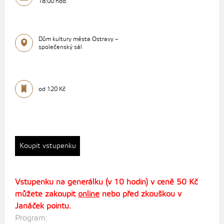
18:00 hod.
Dům kultury města Ostravy –
společenský sál
od 120 Kč
Koupit vstupenku
Vstupenku na generálku (v 10 hodin) v ceně 50 Kč
můžete zakoupit
online
nebo před zkouškou v
Janáček pointu.
Program: