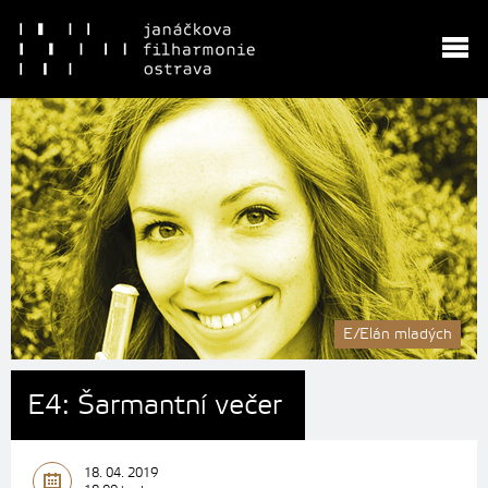
E/Elán mladých
E4: Šarmantní večer
18. 04. 2019