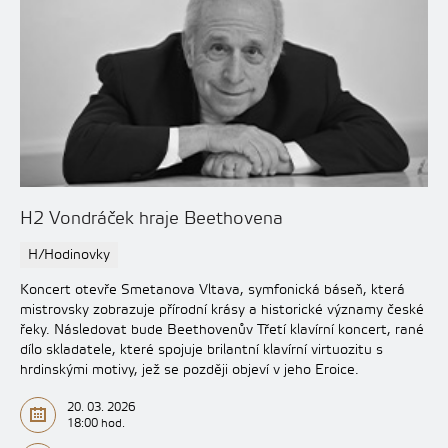
H2 Vondráček hraje Beethovena
H/Hodinovky
Koncert otevře Smetanova Vltava, symfonická báseň, která
mistrovsky zobrazuje přírodní krásy a historické významy české
řeky. Následovat bude Beethovenův Třetí klavírní koncert, rané
dílo skladatele, které spojuje brilantní klavírní virtuozitu s
hrdinskými motivy, jež se později objeví v jeho Eroice.
20. 03. 2026
18:00 hod.