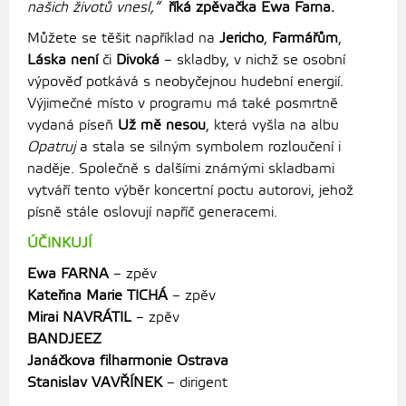
našich životů vnesl,“
říká zpěvačka Ewa Farna.
Můžete se těšit například na
Jericho
,
Farmářům
,
Láska není
či
Divoká
– skladby, v nichž se osobní
výpověď potkává s neobyčejnou hudební energií.
Výjimečné místo v programu má také posmrtně
vydaná píseň
Už mě nesou
, která vyšla na albu
Opatruj
a stala se silným symbolem rozloučení i
naděje. Společně s dalšími známými skladbami
vytváří tento výběr koncertní poctu autorovi, jehož
písně stále oslovují napříč generacemi.
ÚČINKUJÍ
Ewa FARNA
– zpěv
Kateřina Marie TICHÁ
– zpěv
Mirai NAVRÁTIL
– zpěv
BANDJEEZ
Janáčkova filharmonie Ostrava
Stanislav VAVŘÍNEK
– dirigent