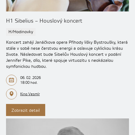
H1 Sibelius – Houslový koncert
H/Hodinovky
Koncert zahájí Janáčkova opera Příhody lišky Bystroušky, která
stále v sobě nese čerstvou energii a oslavuje cyklickou krásu
života. Následovat bude Sibeliův Houslový koncert v podání
Jennifer Pike, dílo, které spojuje virtuozitu s neokázalou
symfonickou hudbou.
06. 02. 2026
18:00 hod.
Kino Vesmír
Zobrazit detail