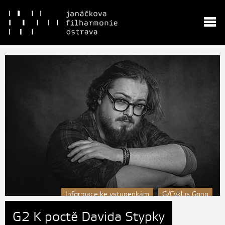
Informace ke vstupenkám
G/Cyklus Gong
G2 K poctě Davida Stypky