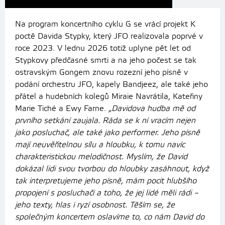
Na program koncertního cyklu G se vrácí projekt K
poctě Davida Stypky, který JFO realizovala poprvé v
roce 2023. V lednu 2026 totiž uplyne pět let od
Stypkovy předčasné smrti a na jeho počest se tak
ostravským Gongem znovu rozezní jeho písně v
podání orchestru JFO, kapely Bandjeez, ale také jeho
přátel a hudebních kolegů Miraie Navrátila, Kateřiny
Marie Tiché a Ewy Farne.
„Davidova hudba mě od
prvního setkání zaujala. Ráda se k ní vracím nejen
jako posluchač, ale také jako performer. Jeho písně
mají neuvěřitelnou sílu a hloubku, k tomu navíc
charakteristickou melodičnost. Myslím, že David
dokázal lidi svou tvorbou do hloubky zasáhnout, když
tak interpretujeme jeho písně, mám pocit hlubšího
propojení s posluchači a toho, že jej lidé měli rádi –
jeho texty, hlas i ryzí osobnost. Těším se, že
společným koncertem oslavíme to, co nám David do