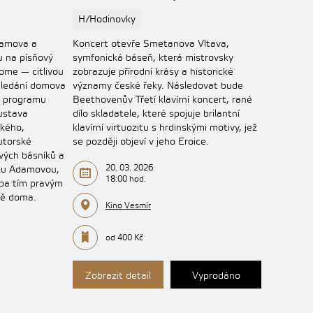
H/Hodinovky
damova a
Koncert otevře Smetanova Vltava,
u na písňový
symfonická báseň, která mistrovsky
ome — citlivou
zobrazuje přírodní krásy a historické
hledání domova
významy české řeky. Následovat bude
V programu
Beethovenův Třetí klavírní koncert, rané
ustava
dílo skladatele, které spojuje brilantní
kého,
klavírní virtuozitu s hrdinskými motivy, jež
utorské
se později objeví v jeho Eroice.
vých básníků a
20. 03. 2026
llu Adamovou,
18:00 hod.
dba tím pravým
ně doma.
Kino Vesmír
od 400 Kč
Zobrazit detail
Vyprodáno