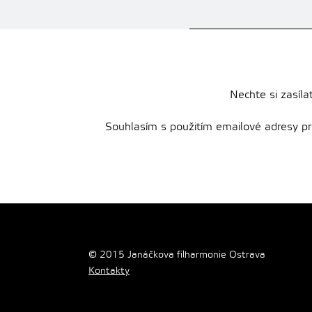
Nechte si zasíla
Souhlasím s použitím emailové adresy pro 
© 2015 Janáčkova filharmonie Ostrava
Kontakty