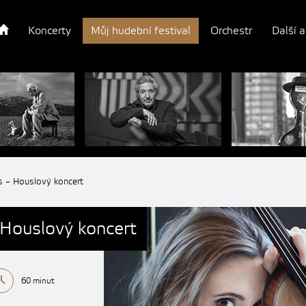
Koncerty
Můj hudební festival
Orchestr
Další a
s – Houslový koncert
 Houslový koncert
60 minut