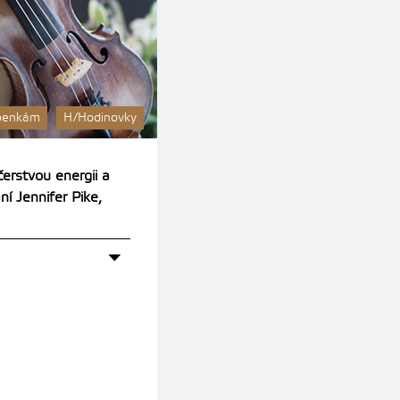
upenkám
H/Hodinovky
erstvou energii a
í Jennifer Pike,