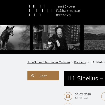
Janáčkova filharmonie Ostrava
Koncerty
H1 Sibeliu
Zpět
H1 Sibelius –
06. 02. 2026
18:00 hod.