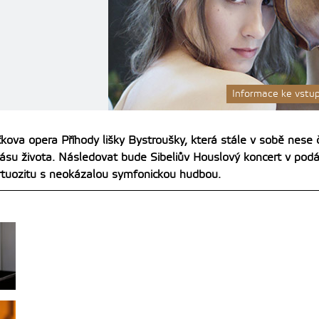
Informace ke vst
kova opera Příhody lišky Bystroušky, která stále v sobě nese č
rásu života. Následovat bude Sibeliův Houslový koncert v podán
virtuozitu s neokázalou symfonickou hudbou.