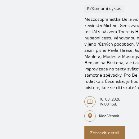
K/Komorní cyklus
Mezzosopranistka Bella A
klavírista Michael Gees zvo
recitál s názvem There is H
hudební cestu věnovanou 
v jeho různých podobách. 
zazní písně Pavla Haase, G
Mahlera, Modesta Musorgs
Benjamina Brittena, ale i a
improvizace na texty světo
samotné zpěvačky. Pro Be
rodačku z Čečenska, je hu
místem, kde se cítí skuteč
16. 03. 2026
19:00 hod.
Kino Vesmír
Zobrazit detail