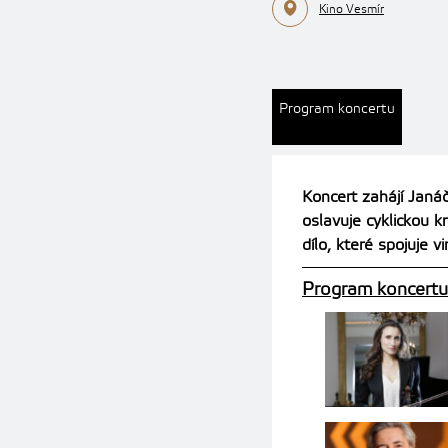
Kino Vesmír
Program koncertu
Koncert zahájí Janáč
oslavuje cyklickou k
dílo, které spojuje 
Program koncertu