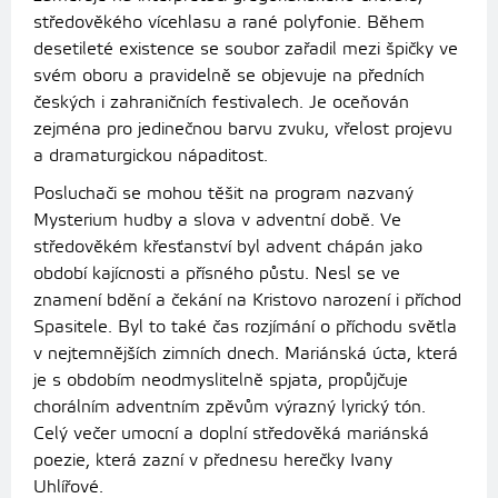
středověkého vícehlasu a rané polyfonie. Během
desetileté existence se soubor zařadil mezi špičky ve
svém oboru a pravidelně se objevuje na předních
českých i zahraničních festivalech. Je oceňován
zejména pro jedinečnou barvu zvuku, vřelost projevu
a dramaturgickou nápaditost.
Posluchači se mohou těšit na program nazvaný
Mysterium hudby a slova v adventní době. Ve
středověkém křesťanství byl advent chápán jako
období kajícnosti a přísného půstu. Nesl se ve
znamení bdění a čekání na Kristovo narození i příchod
Spasitele. Byl to také čas rozjímání o příchodu světla
v nejtemnějších zimních dnech. Mariánská úcta, která
je s obdobím neodmyslitelně spjata, propůjčuje
chorálním adventním zpěvům výrazný lyrický tón.
Celý večer umocní a doplní středověká mariánská
poezie, která zazní v přednesu herečky Ivany
Uhlířové.