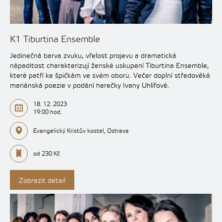
K1 Tiburtina Ensemble
Jedinečná barva zvuku, vřelost projevu a dramatická
nápaditost charakterizují ženské uskupení Tiburtina Ensemble,
které patří ke špičkám ve svém oboru. Večer doplní středověká
mariánská poezie v podání herečky Ivany Uhlířové.
18. 12. 2023
19:00 hod.
Evangelický Kristův kostel, Ostrava
od 230 Kč
Zobrazit detail