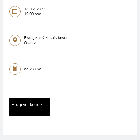
18. 12. 2023
19:00 hod.
Evangelický Kristův kostel,
Ostrava
od 230 Kč
Program koncertu