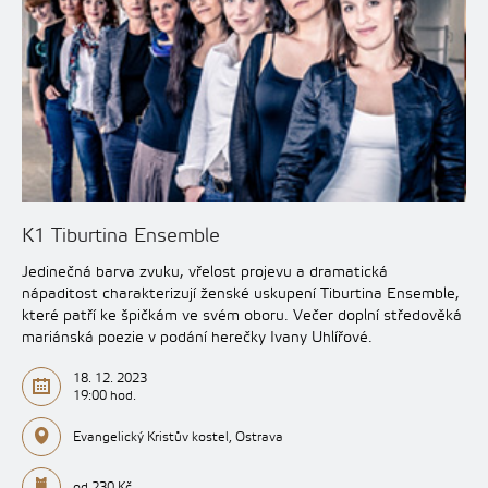
K1 Tiburtina Ensemble
Jedinečná barva zvuku, vřelost projevu a dramatická
nápaditost charakterizují ženské uskupení Tiburtina Ensemble,
které patří ke špičkám ve svém oboru. Večer doplní středověká
mariánská poezie v podání herečky Ivany Uhlířové.
18. 12. 2023
19:00 hod.
Evangelický Kristův kostel, Ostrava
od 230 Kč