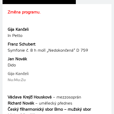
Změna programu.
Gija Kančeli
In Petto
Franz Schubert
Symfonie č. 8 h moll „Nedokončená“ D 759
Jan Novák
Dido
Gija Kančeli
Nu.Mu.Zu
Václava Krejčí Housková
– mezzosoprán
Richard Novák
– umělecký přednes
Český filharmonický sbor Brno – mužský sbor