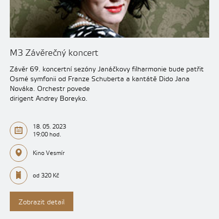
M3 Závěrečný koncert
Závěr 69. koncertní sezóny Janáčkovy filharmonie bude patřit
Osmé symfonii od Franze Schuberta a kantátě Dido Jana
Nováka. Orchestr povede
dirigent Andrey Boreyko.
18. 05. 2023
19:00 hod.
Kino Vesmír
od 320 Kč
Zobrazit detail