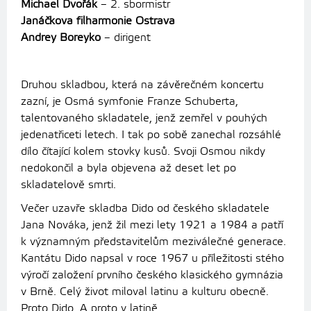
Michael Dvořák
– 2. sbormistr
Janáčkova filharmonie Ostrava
Andrey Boreyko
– dirigent
Druhou skladbou, která na závěrečném koncertu
zazní, je Osmá symfonie Franze Schuberta,
talentovaného skladatele, jenž zemřel v pouhých
jedenatřiceti letech. I tak po sobě zanechal rozsáhlé
dílo čítající kolem stovky kusů. Svoji Osmou nikdy
nedokončil a byla objevena až deset let po
skladatelově smrti.
Večer uzavře skladba Dido od českého skladatele
Jana Nováka, jenž žil mezi lety 1921 a 1984 a patří
k významným představitelům meziválečné generace.
Kantátu Dido napsal v roce 1967 u příležitosti stého
výročí založení prvního českého klasického gymnázia
v Brně. Celý život miloval latinu a kulturu obecně.
Proto Dido. A proto v latině.