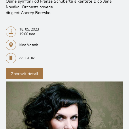
Osmé symfonii od Franze Schuberta a kantátě Dido Jana
Nováka. Orchestr povede
dirigent Andrey Boreyko.
18. 05. 2023
19:00 hod.
Kino Vesmír
od 320 Kč
Zobrazit detail