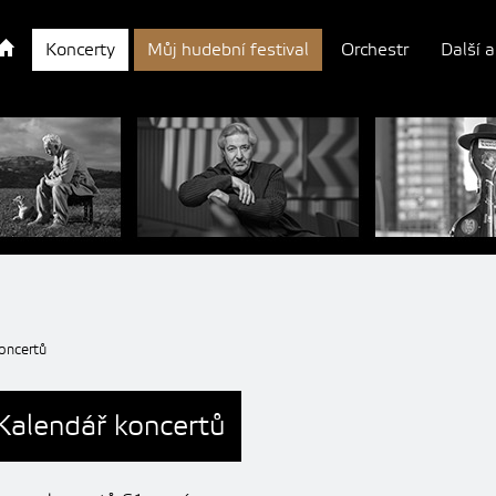
Koncerty
Můj hudební festival
Orchestr
Další a
oncertů
Kalendář koncertů