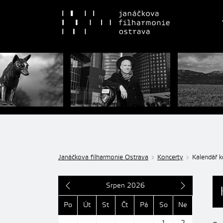
Janáčkova filharmonie Ostrava
Koncerty
Kalendář k
Srpen 2026
Po
Út
St
Čt
Pá
So
Ne