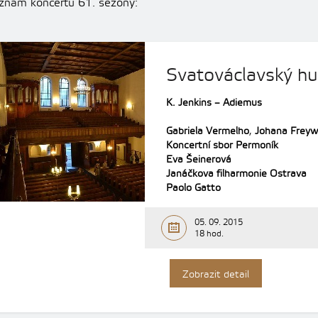
znam koncertů 61. sezóny:
Svatováclavský hu
K. Jenkins – Adiemus
Gabriela Vermelho
,
Johana Freyw
Koncertní sbor Permoník
Eva Šeinerová
Janáčkova filharmonie Ostrava
Paolo Gatto
05. 09. 2015
18 hod.
Zobrazit detail