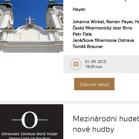
Haydn
Johanna Winkel,
Roman Payer,
H
Český filharmonický sbor Brno
Petr Fiala
Janáčkova filharmonie Ostrava
Tomáš Brauner
01. 09. 2015
18:00 hod.
Zobrazit detail
Mezinárodní hudeb
nové hudby