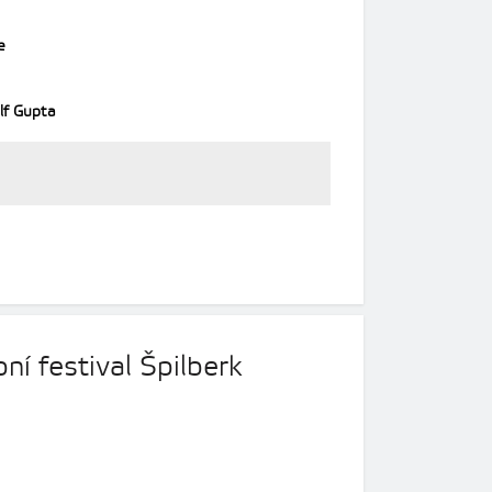
e
lf Gupta
í festival Špilberk