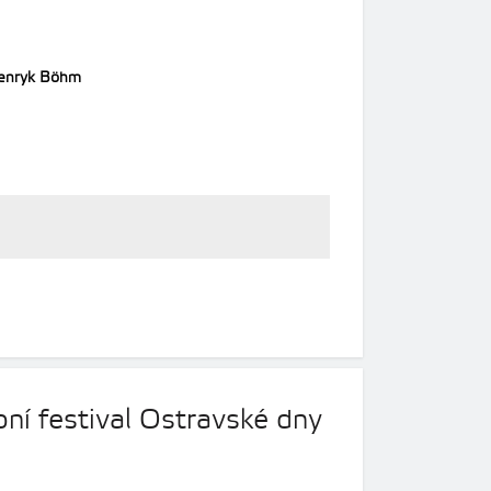
enryk Böhm
ní festival Ostravské dny