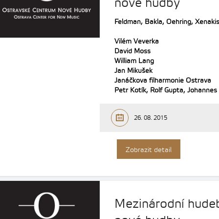
nové hudby
Feldman, Bakla, Oehring, Xenakis
Vilém Veverka
David Moss
William Lang
Jan Mikušek
Janáčkova filharmonie Ostrava
Petr Kotík, Rolf Gupta, Johannes
26. 08. 2015
Zobrazit detail
Mezinárodní hudeb