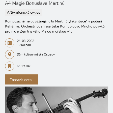
A4 Magie Bohuslava Martinů
A/Symfonický cyklus
Kompozičně nejodvážnější dílo Martinů „Inkantace“ v podání
Kahánka. Orchestr odehraje také Korngoldovo Mnoho povyků
pro nic a Zemlinského Malou mořskou vílu.
24. 03. 2022
19:00 hod.
Dům kultury města Ostravy
od 190 Kč
Zobrazit detail