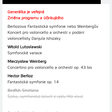
Generálka je veřejná
Změna programu a účinkujícího
Berliozova Fantastická symfonie nebo Weinbergův
Koncert pro violoncello a orchestr v podání
violoncellisty Danjula Ishizaky.
Witold Lutoslawski
Symfonické variace
Mieczysław Weinberg
Concertino pro violoncello a orchestr op. 43 bis
Hector Berlioz
Fantastická symfonie op. 14
Bedřich Smetana
Šárka, symfonická báseň z cyklu Má vlast