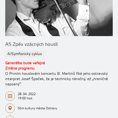
A5 Zpěv vzácných houslí
A/Symfonický cyklus
Generálka bude veřejná
Změna programu
O Prvním houslovém koncertu B. Martinů říká jeho ostravský
interpret Josef Špaček, že je technicky náročný, až „hraničně
napsaný“.
28. 04. 2022
19:00 hod.
Dům kultury města Ostravy