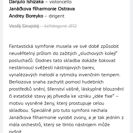
Danjulo Ishizaka
– violoncello
Janáčkova filharmonie Ostrava
Andrey Boreyko
– dirigent
Vasilij Sinajskij
– šéfdirigent JFO
Fantastická symfonie
musela ve své době způsobit
neuvěřitelný průlom do zažitých „sluchových kolejí“
posluchačů. Dodnes tato skladba dokáže šokovat
nestárnoucí svěžestí nástrojových barev,
vynalézavých melodií a rytmicky invenčním tempem.
Berliozova snaha zachytit pomocí hudebních
prostředků snění, šílenství vášně, láskyplné blouznění
či extatické stavy jej přivedla ke vzniku „idée fixe“ –
motivu vysněné ženy, který prostupuje celou
skladbou.
Speciálně pro tuto symfonii nechala
Janáčkova filharmonie vyrobit zvony, a je tak jedním z
mála orchestrů, který se tímto nástrojem může
pyšnit.