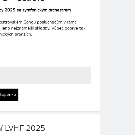
erty 2025 se symfonickým orchestrem
 ostravském Gongu posluchačům v rámci
 jeho nejznámější skladby. Vůbec poprvé tak
nických aranžích.
stupenku
ní LVHF 2025