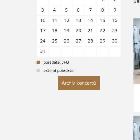
1
2
Se
3
4
5
6
7
8
9
10
11
12
13
14
15
16
17
18
19
20
21
22
23
24
25
26
27
28
29
30
31
pořadatel JFO
externí pořadatel
Archiv koncertů