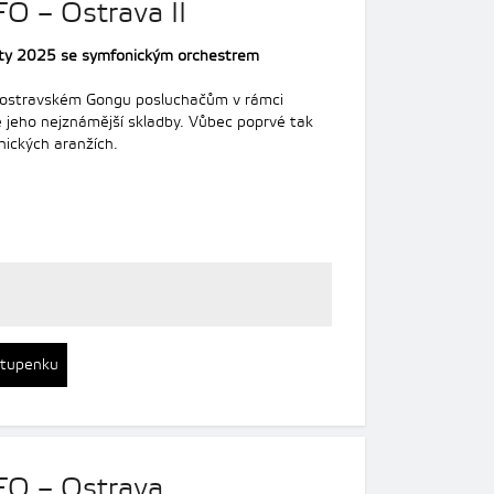
FO – Ostrava II
erty 2025 se symfonickým orchestrem
 ostravském Gongu posluchačům v rámci
 jeho nejznámější skladby. Vůbec poprvé tak
nických aranžích.
stupenku
JFO – Ostrava