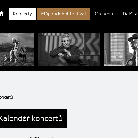
Koncerty
Můj hudební festival
Orchestr
Další a
oncertů
Kalendář koncertů