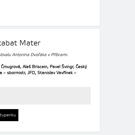
tabat Mater
ivalu Antonína Dvořáka v Příbrami.
a Čmugrová,
Aleš Briscein,
Pavel Švingr,
Český
la – sbormistr,
JFO,
Stanislav Vavřínek –
stupenku