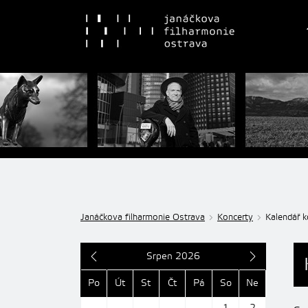
Janáčkova filharmonie Ostrava
Koncerty
Kalendář k
Srpen 2026
Po
Út
St
Čt
Pá
So
Ne