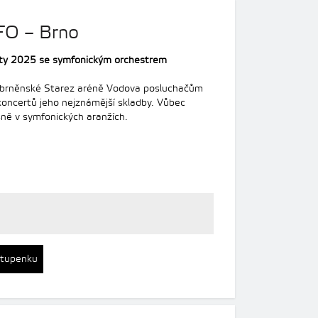
JFO – Brno
erty 2025 se symfonickým orchestrem
 brněnské Starez aréně Vodova
posluchačům
koncertů jeho nejznámější skladby. Vůbec
sně v symfonických aranžích.
stupenku