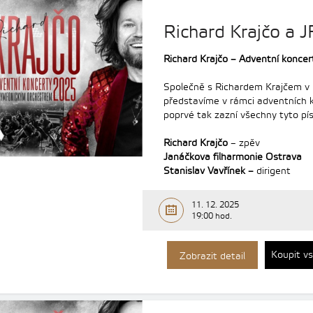
Richard Krajčo a 
Richard Krajčo – Adventní konc
Společně s Richardem Krajčem v
představíme v rámci adventních 
poprvé tak zazní všechny tyto pí
Richard Krajčo
– zpěv
Janáčkova filharmonie Ostrava
Stanislav Vavřínek –
dirigent
11. 12. 2025
19:00 hod.
Koupit v
Zobrazit detail