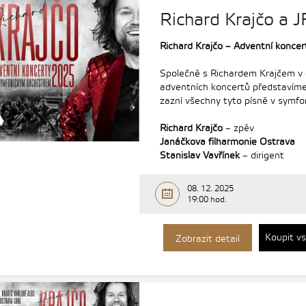
Richard Krajčo a J
Richard Krajčo – Adventní konc
Společně s Richardem Krajčem v
adventních koncertů představíme
zazní všechny tyto písně v symfo
Richard Krajčo
– zpěv
Janáčkova filharmonie Ostrava
Stanislav Vavřínek
– dirigent
08. 12. 2025
19:00 hod.
Koupit v
Zobrazit detail