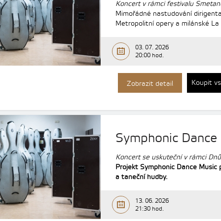
Koncert v rámci festivalu Smetan
Mimořádné nastudování dirigenta
Metropolitní opery a milánské La 
03. 07. 2026
20:00 hod.
Koupit v
Zobrazit detail
Symphonic Dance
Koncert se uskuteční v rámci Dn
Projekt Symphonic Dance Music př
a taneční hudby.
13. 06. 2026
21:30 hod.