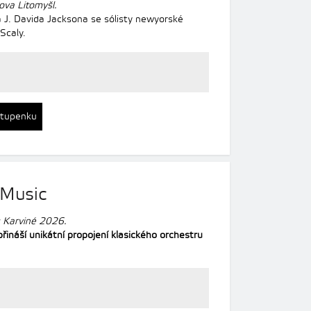
ova Litomyšl.
 J. Davida Jacksona se sólisty newyorské
Scaly.
stupenku
 Music
ů Karviné 2026.
ináší unikátní propojení klasického orchestru