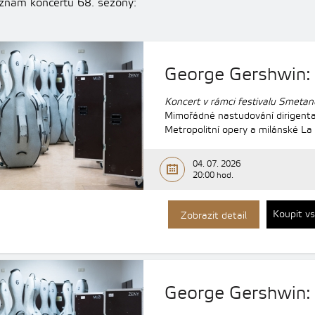
znam koncertů 68. sezóny:
George Gershwin:
Koncert v rámci festivalu Smetan
Mimořádné nastudování dirigenta
Metropolitní opery a milánské La 
04. 07. 2026
20:00 hod.
Koupit v
Zobrazit detail
George Gershwin: