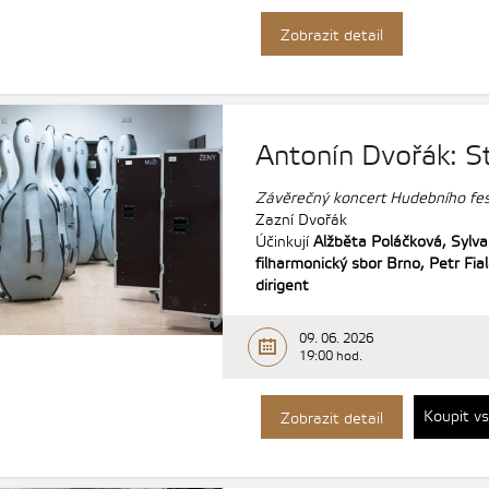
Zobrazit detail
Antonín Dvořák: S
Závěrečný koncert Hudebního fest
Zazní Dvořák
Účinkují
Alžběta Poláčková,
Sylv
filharmonický sbor Brno,
Petr Fia
dirigent
09. 06. 2026
19:00 hod.
Koupit v
Zobrazit detail