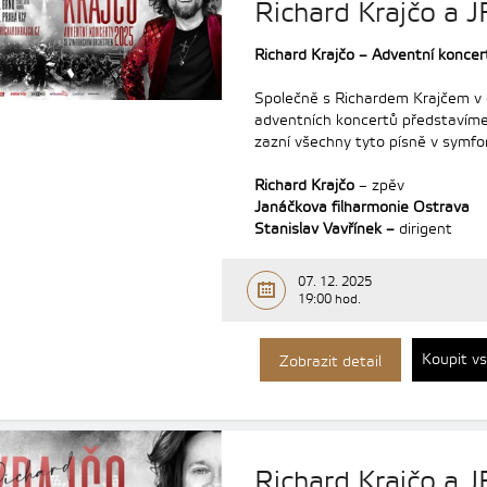
Richard Krajčo a J
Richard Krajčo – Adventní konc
Společně s Richardem Krajčem v
adventních koncertů představíme
zazní všechny tyto písně v symfo
Richard Krajčo
– zpěv
Janáčkova filharmonie Ostrava
Stanislav Vavřínek –
dirigent
07. 12. 2025
19:00 hod.
Koupit v
Zobrazit detail
Richard Krajčo a 