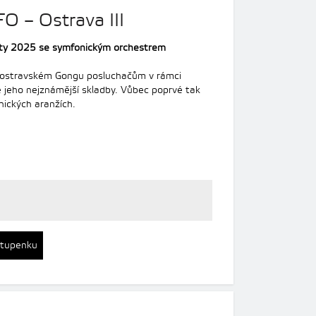
FO – Ostrava III
erty 2025 se symfonickým orchestrem
 ostravském Gongu posluchačům v rámci
 jeho nejznámější skladby. Vůbec poprvé tak
nických aranžích.
stupenku