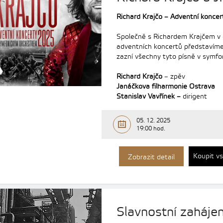
Richard Krajčo – Adventní konc
Společně s Richardem Krajčem v
adventních koncertů představíme
zazní všechny tyto písně v symfo
Richard Krajčo
– zpěv
Janáčkova filharmonie Ostrava
Stanislav Vavřínek –
dirigent
05. 12. 2025
19:00 hod.
Koupit v
Zobrazit detail
Slavnostní zaháje