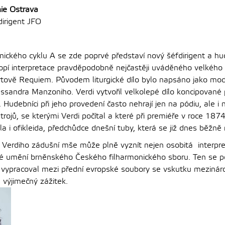
ie Ostrava
irigent JFO
ckého cyklu A se zde poprvé představí nový šéfdirigent a hud
pí interpretace pravděpodobně nejčastěji uváděného velkého 
ově Requiem. Původem liturgické dílo bylo napsáno jako modl
essandra Manzoniho. Verdi vytvořil velkolepé dílo koncipované
 Hudebníci při jeho provedení často nehrají jen na pódiu, ale 
trojů, se kterými Verdi počítal a které při premiéře v roce 187
la i ofikleida, předchůdce dnešní tuby, která se již dnes běžně
 Verdiho zádušní mše může plně vyznít nejen osobitá interpr
aké umění brněnského Českého filharmonického sboru. Ten se 
 vypracoval mezi přední evropské soubory se vskutku meziná
 výjimečný zážitek.