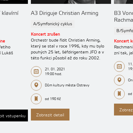
klavírní
A3 Diriguje Christian Arming
B3 Vond
Rachma
A/Symfonický cyklus
B/Symfon
Koncert zrušen
Orchestr bude řídit Christian Arming,
ine
Koncert k
který se stal v roce 1996, kdy mu bylo
etího
Rachmani
pouhých 25 let, šéfdirigentem JFO a v
í Lukáš
zní tak, ja
této funkci působil až do roku 2002.
11.
19
21. 01. 2021
19:00 hod.
On
Dům kultury města Ostravy
od
od 190 Kč
Zobrazi
Zobrazit detail
pit vstupenku