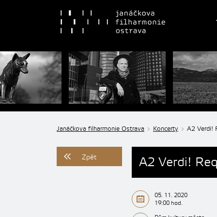
Janáčkova filharmonie Ostrava
Koncerty
A2 Verdi!
Zpět
A2 Verdi! Re
05. 11. 2020
19:00 hod.