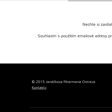
Nechte si zasíla
Souhlasím s použitím emailové adresy pro 
© 2015 Janáčkova filharmonie Ostrava
Kontakty