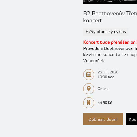
B2 Beethovenův Třetí 
koncert
B/Symfonický cyklus
Koncert bude přenášen onl
Provedení Beethovenova Tř
klavírního koncertu se chop
Vondráček.
26. 11. 2020
19:00 hod.
Online
od 50 Kč
Zobrazit detail
Kou