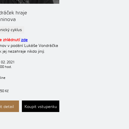
ráček hraje
ninova
ický cyklus
e zhlédnutí
zde
nov v podání Lukáše Vondráčka
k jej nezahraje nikdo jiný.
 02. 2021
:00 hod.
line
 50 Kč
t detail
Koupit vstupenku