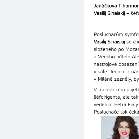
Janáčkova filharmon
Vasilij Sinaiskij
– šéfd
Posluchačům symfoni
Vasilij Sinaiskij
se cho
složeného po Mozart
a Verdiho přítele Al
nástrojové obsazení.
v sále. Jedním z nás
v Miláně zazněly, by
V melodickém pojetí
šéfdirigenta, ale t
vedením Petra Fialy
Posluchače tak čeká