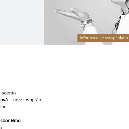
Informace ke vstupenkám
 soprán
ková
– mezzosoprán
nor
 sbor Brno
tr