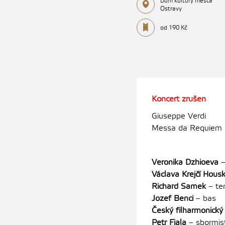
Dům kultury města
Ostravy
od 190 Kč
Koncert zrušen
Giuseppe Verdi
Messa da Requiem
Veronika Dzhioeva
–
Václava Krejčí Hous
Richard Samek
– te
Jozef Benci
– bas
Český filharmonický
Petr Fiala
– sbormis