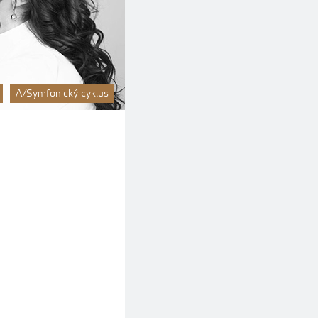
A/Symfonický cyklus