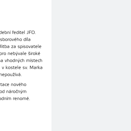
ební ředitel JFO.
sborového díla
itba za spisovatele
 pro nebývale široké
i na vhodných místech
4 v kostele sv. Marka
 nepoužívá.
etace nového
pod náročným
rodním renomé.