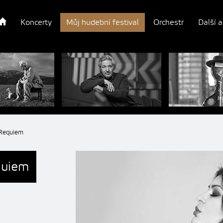
Koncerty
Můj hudební festival
Orchestr
Další a
 Requiem
quiem