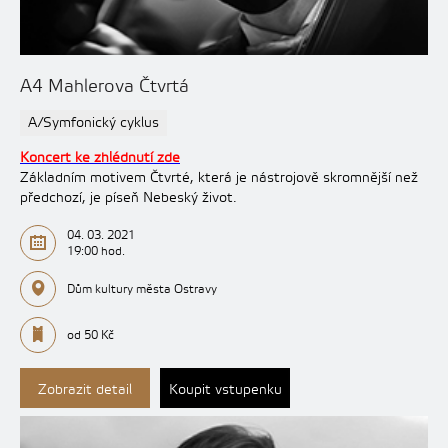
A4 Mahlerova Čtvrtá
A/Symfonický cyklus
Koncert ke zhlédnutí zde
Základním motivem Čtvrté, která je nástrojově skromnější než
předchozí, je píseň Nebeský život.
04. 03. 2021
19:00 hod.
Dům kultury města Ostravy
od 50 Kč
Zobrazit detail
Koupit vstupenku