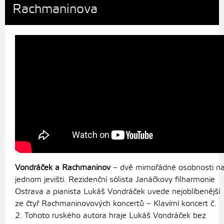
Rachmaninova
Vondráček a Rachmaninov
– dvě mimořádné osobnosti n
jednom jevišti. Rezidenční sólista Janáčkovy filharmonie
Ostrava a pianista Lukáš Vondráček uvede nejoblíbenější
ze čtyř Rachmaninovových koncertů – Klavírní koncert č.
2. Tohoto ruského autora hraje Lukáš Vondráček bez