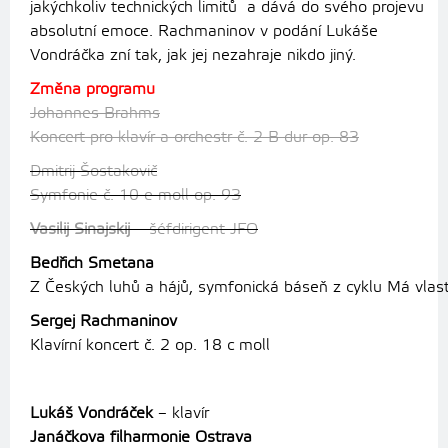
jakýchkoliv technických limitů a dává do svého projevu
absolutní emoce. Rachmaninov v podání Lukáše
Vondráčka zní tak, jak jej nezahraje nikdo jiný.
Změna programu
Johannes Brahms
Koncert pro klavír a orchestr č. 2 B dur op. 83
Dmitrij Šostakovič
Symfonie č. 10 e moll op. 93
Vasilij Sinajskij
– šéfdirigent JFO
Bedřich Smetana
Z Českých luhů a hájů, symfonická báseň z cyklu Má vlas
Sergej Rachmaninov
Klavírní koncert č. 2 op. 18 c moll
Lukáš Vondráček
– klavír
Janáčkova filharmonie Ostrava