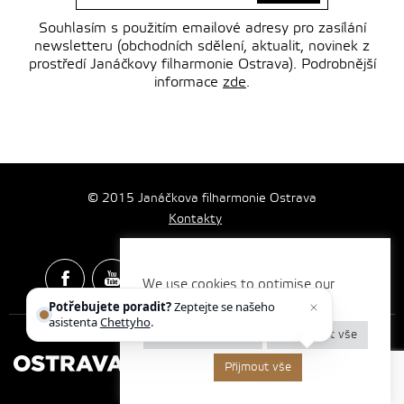
Souhlasím s použitím emailové adresy pro zasílání
newsletteru (obchodních sdělení, aktualit, novinek z
prostředí Janáčkovy filharmonie Ostrava). Podrobnější
informace
zde
.
© 2015 Janáčkova filharmonie Ostrava
Kontakty
We use cookies to optimise our
website and our services.
Potřebujete poradit?
Zeptejte se našeho
Spotify & Itunes Icons made by
Freepik
from
www.flaticon.com
asistenta
Chettyho
.
Nastavení cookies
Odmítnout vše
Přijmout vše
Vytvořilo