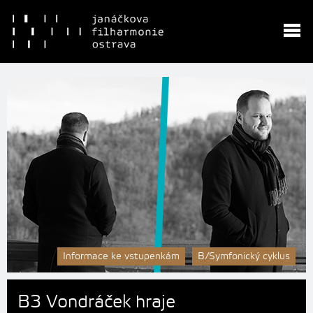
Informace ke vstupenkám
B/Symfonický cyklus
B3 Vondráček hraje