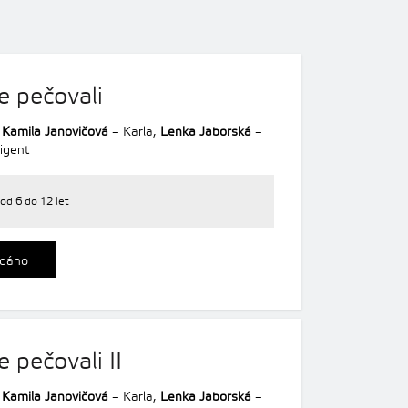
e pečovali
,
Kamila Janovičová
– Karla,
Lenka Jaborská
–
rigent
od 6 do 12 let
dáno
 pečovali II
,
Kamila Janovičová
– Karla,
Lenka Jaborská
–