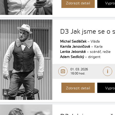
Zobrazit detail
Vypro
D3 Jak jsme se o s
Michal Sedláček
– Vláďa
Kamila Janovičová
– Karla
Lenka Jaborská
– scénář, režie
Adam Sedlický
– dirigent
01. 03. 2026
16:00 hod.
Zobrazit detail
Vypro