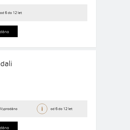
od 6 do 12 let
dáno
dali
Vyprodáno
od 6 do 12 let
dáno