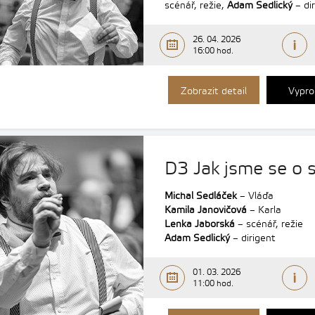
scénář, režie,
Adam Sedlický
– di
26. 04. 2026
16:00 hod.
Zobrazit detail
Vypro
D3 Jak jsme se o s
Michal Sedláček
– Vláďa
Kamila Janovičová
– Karla
Lenka Jaborská
– scénář, režie
Adam Sedlický
– dirigent
01. 03. 2026
11:00 hod.