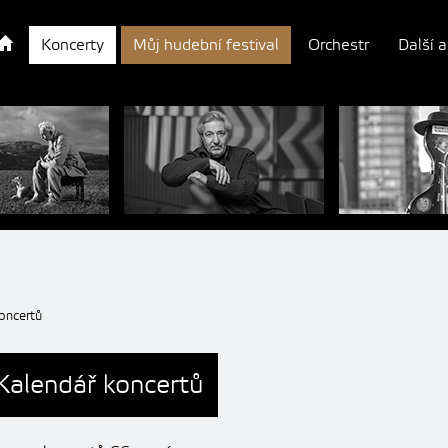
Koncerty
Můj hudební festival
Orchestr
Další a
oncertů
Kalendář koncertů