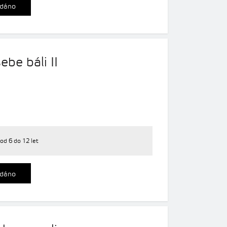
dáno
ebe báli II
od 6 do 12 let
dáno