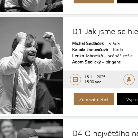
D1 Jak jsme se hled
Michal Sedláček
– Vláďa
Kamila Janovičová
– Karla
Lenka Jaborská
– scénář, režie
Adam Sedlický
– dirigent
16. 11. 2025
16:00 hod.
Zobrazit detail
Vypro
D4 O největšího 