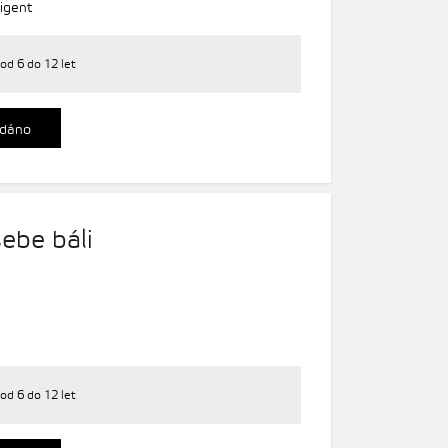
rigent
od 6 do 12 let
dáno
ebe báli
od 6 do 12 let