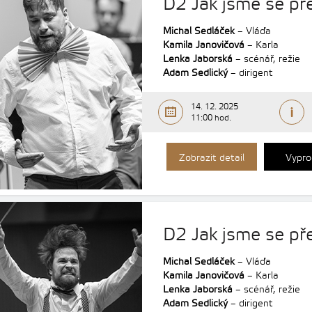
D2 Jak jsme se př
Michal Sedláček
– Vláďa
Kamila Janovičová
– Karla
Lenka Jaborská
– scénář, režie
Adam Sedlický
– dirigent
14. 12. 2025
11:00 hod.
Zobrazit detail
Vypro
D2 Jak jsme se pře
Michal Sedláček
– Vláďa
Kamila Janovičová
– Karla
Lenka Jaborská
– scénář, režie
Adam Sedlický
– dirigent