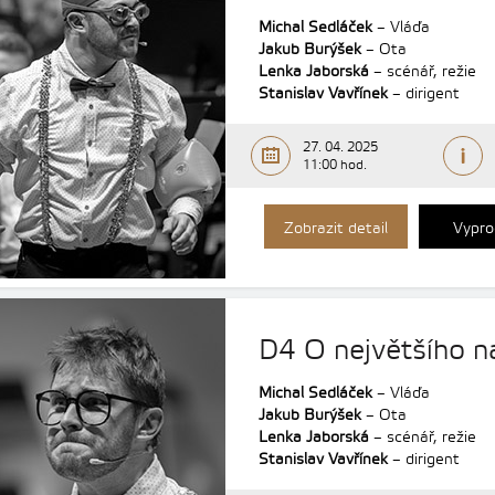
Michal Sedláček
– Vláďa
Jakub Burýšek
– Ota
Lenka Jaborská
– scénář, režie
Stanislav Vavřínek
– dirigent
27. 04. 2025
11:00 hod.
Zobrazit detail
Vypro
D4 O největšího n
Michal Sedláček
– Vláďa
Jakub Burýšek
– Ota
Lenka Jaborská
– scénář, režie
Stanislav Vavřínek
– dirigent