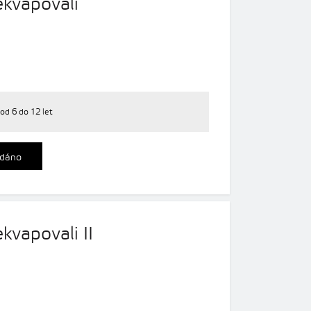
ekvapovali
od 6 do 12 let
dáno
kvapovali II