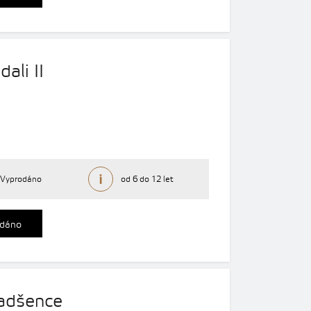
ali II
Vyprodáno
od 6 do 12 let
dáno
nadšence