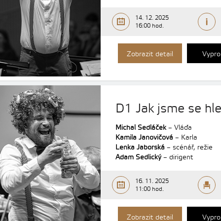
14. 12. 2025
16:00 hod.
Zobrazit detail
Vypro
D1 Jak jsme se hle
Michal Sedláček
– Vláďa
Kamila Janovičová
– Karla
Lenka Jaborská
– scénář, režie
Adam Sedlický
– dirigent
16. 11. 2025
11:00 hod.
Zobrazit detail
Vypro