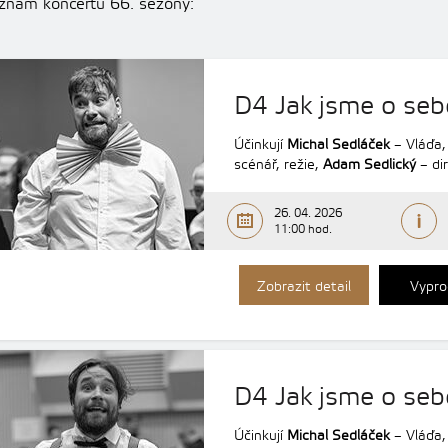
znam koncertů 66. sezóny:
D4 Jak jsme o seb
Účinkují
Michal Sedláček
– Vláďa
scénář, režie,
Adam Sedlický
– di
26. 04. 2026
11:00 hod.
Zobrazit detail
Vypro
D4 Jak jsme o sebe
Účinkují
Michal Sedláček
– Vláďa