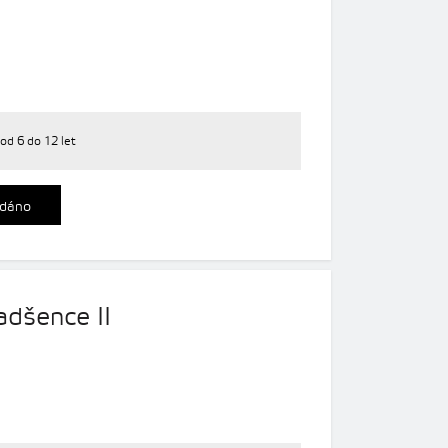
od 6 do 12 let
dáno
adšence II