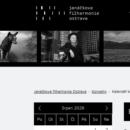
Janáčkova filharmonie Ostrava
Koncerty
Kalendář k
Srpen 2026
Po
Út
St
Čt
Pá
So
Ne