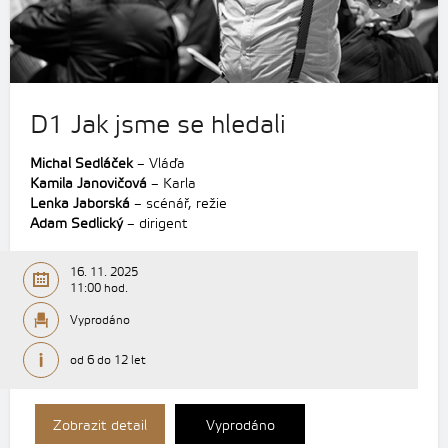
D1 Jak jsme se hledali
Michal Sedláček
– Vláďa
Kamila Janovičová
– Karla
Lenka Jaborská
– scénář, režie
Adam Sedlický
– dirigent
16. 11. 2025
11:00 hod.
Vyprodáno
od 6 do 12 let
Zobrazit detail
Vyprodáno