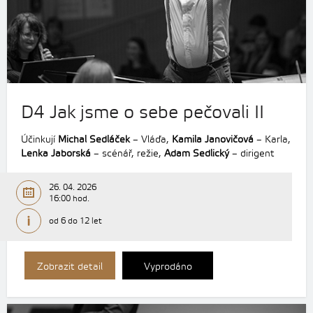
D4 Jak jsme o sebe pečovali II
Účinkují
Michal Sedláček
– Vláďa,
Kamila Janovičová
– Karla,
Lenka Jaborská
– scénář, režie,
Adam Sedlický
– dirigent
26. 04. 2026
16:00 hod.
od 6 do 12 let
Zobrazit detail
Vyprodáno