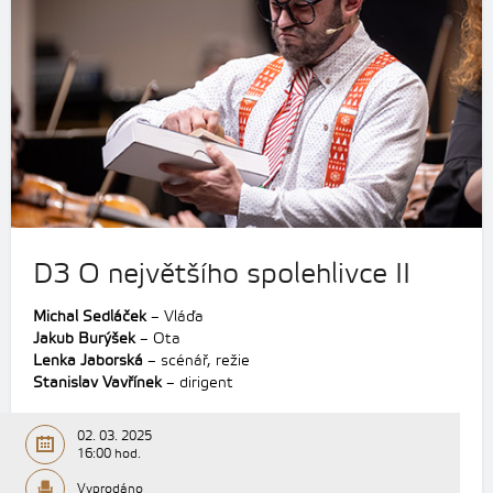
D3 O největšího spolehlivce II
Michal Sedláček
– Vláďa
Jakub Burýšek
– Ota
Lenka Jaborská
– scénář, režie
Stanislav Vavřínek
– dirigent
02. 03. 2025
16:00 hod.
Vyprodáno