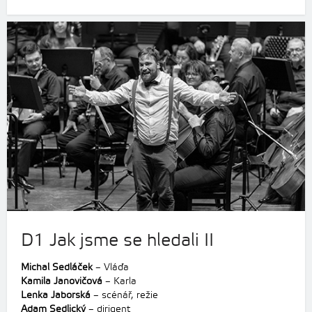
D1 Jak jsme se hledali II
Michal Sedláček
– Vláďa
Kamila Janovičová
– Karla
Lenka Jaborská
– scénář, režie
Adam Sedlický
– dirigent