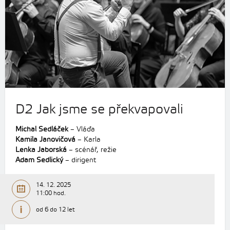
D2 Jak jsme se překvapovali
Michal Sedláček
– Vláďa
Kamila Janovičová
– Karla
Lenka Jaborská
– scénář, režie
Adam Sedlický
– dirigent
14. 12. 2025
11:00 hod.
od 6 do 12 let