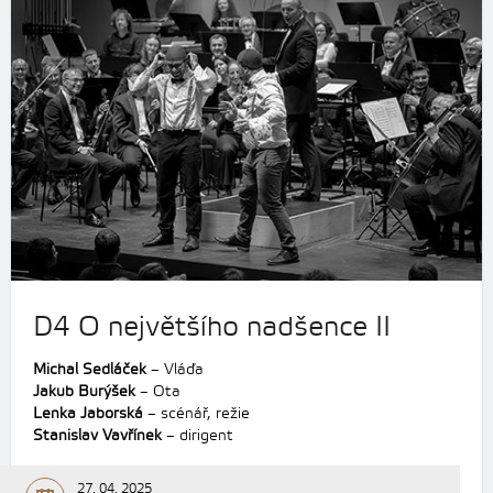
D4 O největšího nadšence II
Michal Sedláček
– Vláďa
Jakub Burýšek
– Ota
Lenka Jaborská
– scénář, režie
Stanislav Vavřínek
– dirigent
27. 04. 2025