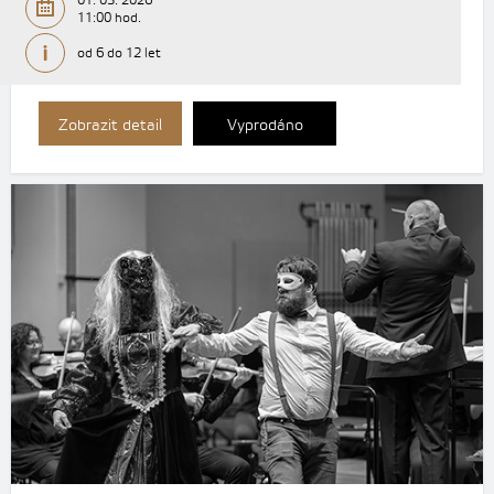
01. 03. 2026
11:00 hod.
od 6 do 12 let
Zobrazit detail
Vyprodáno