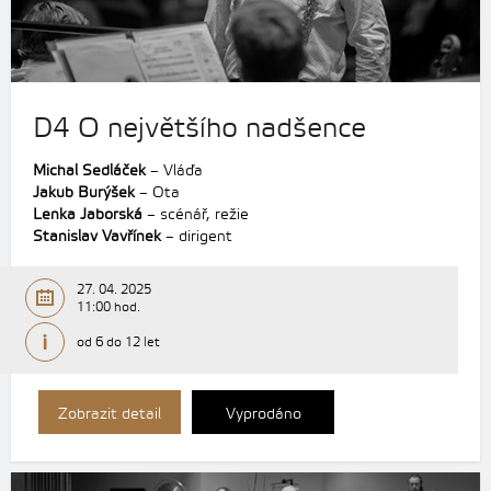
D4 O největšího nadšence
Michal Sedláček
– Vláďa
Jakub Burýšek
– Ota
Lenka Jaborská
– scénář, režie
Stanislav Vavřínek
– dirigent
27. 04. 2025
11:00 hod.
od 6 do 12 let
Zobrazit detail
Vyprodáno