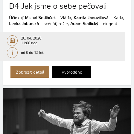
D4 Jak jsme o sebe pečovali
Účinkují
Michal Sedláček
– Vláďa,
Kamila Janovičová
– Karla,
Lenka Jaborská
– scénář, režie,
Adam Sedlický
– dirigent
26. 04. 2026
11:00 hod.
od 6 do 12 let
Zobrazit detail
Vyprodáno