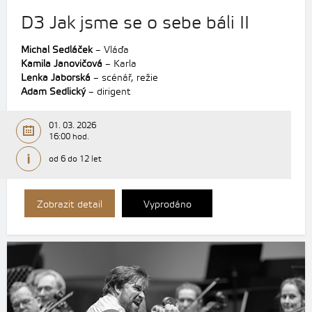
D3 Jak jsme se o sebe báli II
Michal Sedláček
– Vláďa
Kamila Janovičová
– Karla
Lenka Jaborská
– scénář, režie
Adam Sedlický
– dirigent
01. 03. 2026
16:00 hod.
od 6 do 12 let
Zobrazit detail
Vyprodáno