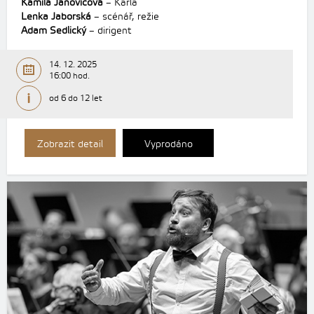
Kamila Janovičová
– Karla
Lenka Jaborská
– scénář, režie
Adam Sedlický
– dirigent
14. 12. 2025
16:00 hod.
od 6 do 12 let
Zobrazit detail
Vyprodáno