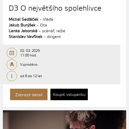
D3 O největšího spolehlivce
Michal Sedláček
– Vláďa
Jakub Burýšek
– Ota
Lenka Jaborská
– scénář, režie
Stanislav Vavřínek
– dirigent
02. 03. 2025
11:00 hod.
Vyprodáno
od 6 do 12 let
Koupit vstupenku
Zobrazit detail