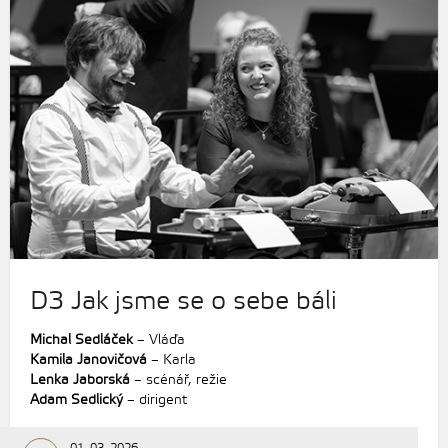
D3 Jak jsme se o sebe báli
Michal Sedláček
– Vláďa
Kamila Janovičová
– Karla
Lenka Jaborská
– scénář, režie
Adam Sedlický
– dirigent