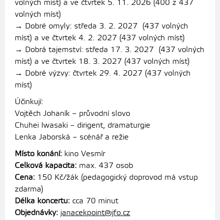
volných míst) a ve čtvrtek 5. 11. 2026 (400 z 437
volných míst)
→ Dobré omyly: středa 3. 2. 2027 (437 volných
míst) a ve čtvrtek 4. 2. 2027 (437 volných míst)
→ Dobrá tajemství: středa 17. 3. 2027 (437 volných
míst) a ve čtvrtek 18. 3. 2027 (437 volných míst)
→ Dobré výzvy: čtvrtek 29. 4. 2027 (437 volných
míst)
Účinkují:
Vojtěch Johaník – průvodní slovo
Chuhei Iwasaki – dirigent, dramaturgie
Lenka Jaborská – scénář a režie
Místo konání:
kino Vesmír
Celková kapacita:
max. 437 osob
Cena:
150 Kč/žák (pedagogický doprovod má vstup
zdarma)
Délka koncertu:
cca 70 minut
Objednávky:
janacekpoint@jfo.cz