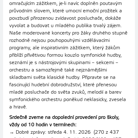
omračujícím zážitkem, je‑li navíc doplněn poutavým
průvodním slovem, které umocní emoční prožitek a
povzbudí přirozenou zvídavost posluchače, dokáže
vyvolat a budovat u mladého publika trvalý zájem.
Naše moderované koncerty pro žáky druhého stupně
rozhodně nejsou pouhopouhými vzdělávacími
programy, ale inspirativním zážitkem, který žákům
přiblíží přívětivou formou kouzlo symfonické hudby,
seznámí je s nástrojovými skupinami – sekcemi –
orchestru a samozřejmě také nejznámějšími
skladbami světa klasické hudby. Připravte se na
fascinující hudební dobrodružství, které přenesou
mladé posluchače do světa zvuků, melodií a barev
symfonického orchestru poněkud neklasicky, zvesela
a hravě.
Srdečně zveme na dopolední provedení pro školy,
vždy od 10 hodin v termínech:
→ Dobré zprávy: středa 4. 11. 2026 (270 z 437