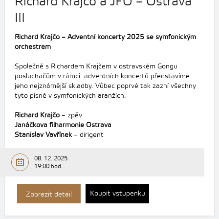
Richard Krajčo a JFO – Ostrava
III
Richard Krajčo – Adventní koncerty 2025 se symfonickým
orchestrem
Společně s Richardem Krajčem v ostravském Gongu
posluchačům v rámci adventních koncertů představíme
jeho nejznámější skladby. Vůbec poprvé tak zazní všechny
tyto písně v symfonických aranžích.
Richard Krajčo
– zpěv
Janáčkova filharmonie Ostrava
Stanislav Vavřínek
– dirigent
08. 12. 2025
19:00 hod.
Koupit vstupenku
Zobrazit detail