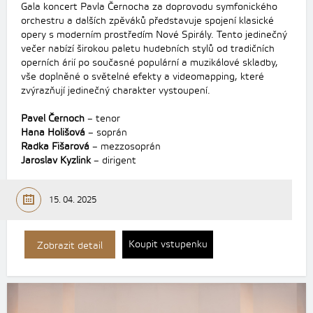
Gala koncert Pavla Černocha za doprovodu symfonického
orchestru a dalších zpěváků představuje spojení klasické
opery s moderním prostředím Nové Spirály. Tento jedinečný
večer nabízí širokou paletu hudebních stylů od tradičních
operních árií po současné populární a muzikálové skladby,
vše doplněné o světelné efekty a videomapping, které
zvýrazňují jedinečný charakter vystoupení.
Pavel Černoch
– tenor
Hana Holišová
– soprán
Radka Fišarová
– mezzosoprán
Jaroslav Kyzlink
– dirigent
15. 04. 2025
Koupit vstupenku
Zobrazit detail