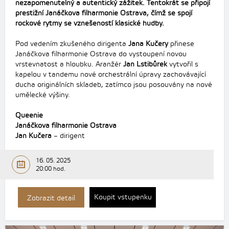
nezapomenutelný a autentický zážitek. Tentokrát se připojí
prestižní Janáčkova filharmonie Ostrava, čímž se spojí
rockové rytmy se vznešeností klasické hudby.
Pod vedením zkušeného dirigenta
Jana Kučery
přinese
Janáčkova filharmonie Ostrava do vystoupení novou
vrstevnatost a hloubku. Aranžér
Jan Lstibůrek
vytvořil s
kapelou v tandemu nové orchestrální úpravy zachovávající
ducha originálních skladeb, zatímco jsou posouvány na nové
umělecké výšiny.
Queenie
Janáčkova filharmonie Ostrava
Jan Kučera
– dirigent
16. 05. 2025
20:00 hod.
Koupit vstupenku
Zobrazit detail