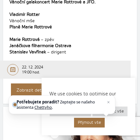
Vánoční galakoncert Marie Rottrové a JFO.
Vladimír Rotter
Vánoční mše
Písně Marie Rottrové
Marie Rottrová
–
zpěv
Janáčkova filharmonie Ostrava
Stanislav Vavřínek
–
dirigent
22. 12. 2024
19:00 hod.
Koupit vstupenku
Zobrazit detail
We use cookies to optimise our
website and our services.
Potřebujete poradit?
Zeptejte se našeho
asistenta
Chettyho
.
Nastavení cookies
Odmítnout vše
Přijmout vše