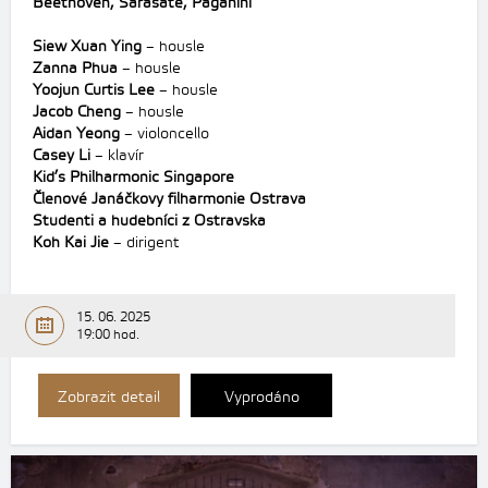
Beethoven,
Sarasate,
Paganini
Siew Xuan Ying
– housle
Zanna Phua
– housle
Yoojun Curtis Lee
– housle
Jacob Cheng
– housle
Aidan Yeong
– violoncello
Casey Li
– klavír
Kid’s Philharmonic Singapore
Členové Janáčkovy filharmonie Ostrava
Studenti a hudebníci z Ostravska
Koh Kai Jie
– dirigent
15. 06. 2025
19:00 hod.
Zobrazit detail
Vyprodáno