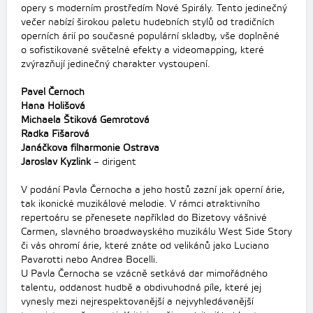
opery s moderním prostředím Nové Spirály. Tento jedinečný
večer nabízí širokou paletu hudebních stylů od tradičních
operních árií po současné populární skladby, vše doplněné
o sofistikované světelné efekty a videomapping, které
zvýrazňují jedinečný charakter vystoupení.
Pavel Černoch
Hana Holišová
Michaela Štiková Gemrotová
Radka Fišarová
Janáčkova filharmonie Ostrava
Jaroslav Kyzlink
– dirigent
V podání Pavla Černocha a jeho hostů zazní jak operní árie,
tak ikonické muzikálové melodie. V rámci atraktivního
repertoáru se přenesete například do Bizetovy vášnivé
Carmen, slavného broadwayského muzikálu West Side Story
či vás ohromí árie, které znáte od velikánů jako Luciano
Pavarotti nebo Andrea Bocelli.
U Pavla Černocha se vzácně setkává dar mimořádného
talentu, oddanost hudbě a obdivuhodná píle, které jej
vynesly mezi nejrespektovanější a nejvyhledávanější