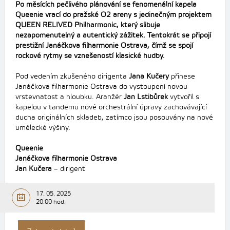
Po měsících pečlivého plánování se fenomenální kapela
Queenie vrací do pražské O2 areny s jedinečným projektem
QUEEN RELIVED Philharmonic, který slibuje
nezapomenutelný a autentický zážitek. Tentokrát se připojí
prestižní Janáčkova filharmonie Ostrava, čímž se spojí
rockové rytmy se vznešeností klasické hudby.
Pod vedením zkušeného dirigenta
Jana Kučery
přinese
Janáčkova filharmonie Ostrava do vystoupení novou
vrstevnatost a hloubku. Aranžér
Jan Lstibůrek
vytvořil s
kapelou v tandemu nové orchestrální úpravy zachovávající
ducha originálních skladeb, zatímco jsou posouvány na nové
umělecké výšiny.
Queenie
Janáčkova filharmonie Ostrava
Jan Kučera
– dirigent
17. 05. 2025
20:00 hod.