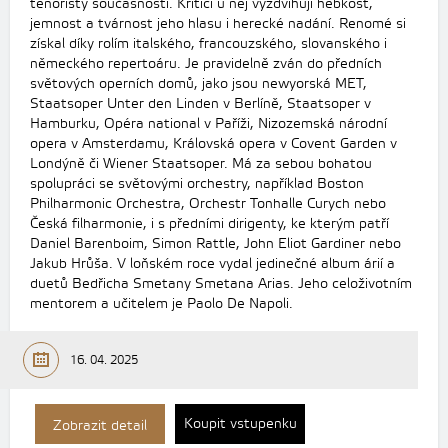
tenoristy současnosti. Kritici u něj vyzdvihují hebkost,
jemnost a tvárnost jeho hlasu i herecké nadání. Renomé si
získal díky rolím italského, francouzského, slovanského i
německého repertoáru. Je pravidelně zván do předních
světových operních domů, jako jsou newyorská MET,
Staatsoper Unter den Linden v Berlíně, Staatsoper v
Hamburku, Opéra national v Paříži, Nizozemská národní
opera v Amsterdamu, Královská opera v Covent Garden v
Londýně či Wiener Staatsoper. Má za sebou bohatou
spolupráci se světovými orchestry, například Boston
Philharmonic Orchestra, Orchestr Tonhalle Curych nebo
Česká filharmonie, i s předními dirigenty, ke kterým patří
Daniel Barenboim, Simon Rattle, John Eliot Gardiner nebo
Jakub Hrůša. V loňském roce vydal jedinečné album árií a
duetů Bedřicha Smetany Smetana Arias. Jeho celoživotním
mentorem a učitelem je Paolo De Napoli.
16. 04. 2025
Koupit vstupenku
Zobrazit detail