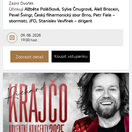
Zazní Dvořák
Účinkují
Alžběta Poláčková,
Sylva Čmugrová,
Aleš Briscein,
Pavel Švingr,
Český filharmonický sbor Brno,
Petr Fiala –
sbormistr,
JFO,
Stanislav Vavřínek – dirigent
09. 06. 2026
19:00 hod.
Koupit vstupenku
Zobrazit detail