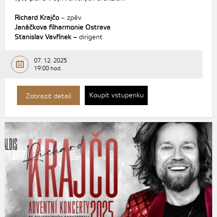
Richard Krajčo
– zpěv
Janáčkova filharmonie Ostrava
Stanislav Vavřínek –
dirigent
07. 12. 2025
19:00 hod.
Koupit vstupenku
Zobrazit detail