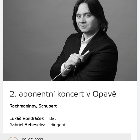
2. abonentní koncert v Opavě
Rachmaninov,
Schubert
Lukáš Vondráček
– klavír
Gabriel Bebeselea
– dirigent