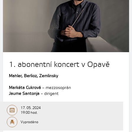
1. abonentní koncert v Opavě
Mahler, Berlioz, Zemlinsky
Markéta Cukrová
– mezzosoprán
Jaume Santonja
– dirigent
17. 05. 2024
19:00 hod.
Vyprodáno