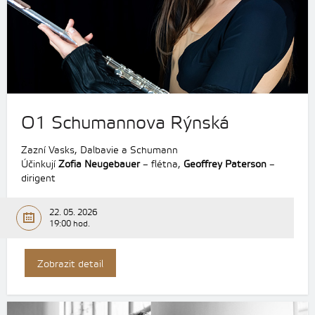
O1 Schumannova Rýnská
Zazní Vasks, Dalbavie a Schumann
Účinkují
Zofia Neugebauer
– flétna,
Geoffrey Paterson
–
dirigent
22. 05. 2026
19:00 hod.
Zobrazit detail