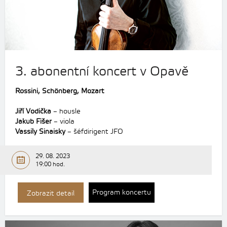
3. abonentní koncert v Opavě
Rossini, Schönberg, Mozart
Jiří Vodička
– housle
Jakub Fišer
– viola
Vassily Sinaisky
– šéfdirigent JFO
29. 08. 2023
19:00 hod.
Program koncertu
Zobrazit detail