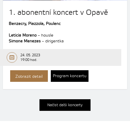
1. abonentní koncert v Opavě
Benzecry, Piazzola,
Poulenc
Leticia Moreno
– housle
Simone Menezes
– dirigentka
24. 05. 2023
19:00 hod.
Program koncertu
Zobrazit detail
Načíst další koncerty