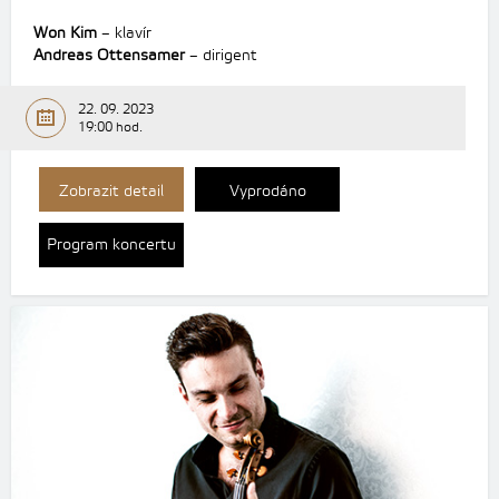
Won Kim
– klavír
Andreas Ottensamer
– dirigent
22. 09. 2023
19:00 hod.
Zobrazit detail
Vyprodáno
Program koncertu