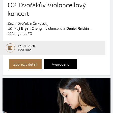
O2 Dvořákův Violoncellový
koncert
Zazní Dvořák a Čajkovskij
Účinkují
Bryan Cheng
– violoncello a
Daniel Raiskin
–
šéfdirigent JFO
16. 07. 2026
19:00 hod.
Zobrazit detail
Vyprodáno