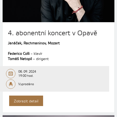
4. abonentní koncert v Opavě
Janáček, Rachmaninov,
Mozart
Federico Colli
– klavír
Tomáš Netopil
– dirigent
06. 09. 2024
19:00 hod.
Vyprodáno
Zobrazit detail