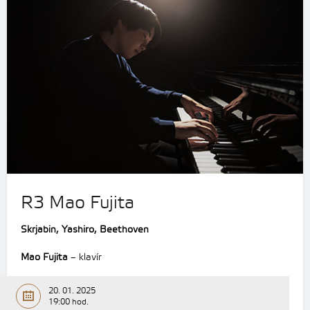
R3 Mao Fujita
Skrjabin, Yashiro, Beethoven
Mao Fujita
– klavír
20. 01. 2025
19:00 hod.