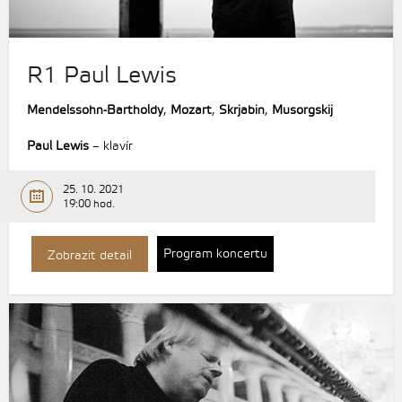
R1 Paul Lewis
Mendelssohn-Bartholdy
,
Mozart
,
Skrjabin
,
Musorgskij
Paul Lewis
– klavír
25. 10. 2021
19:00 hod.
Program koncertu
Zobrazit detail