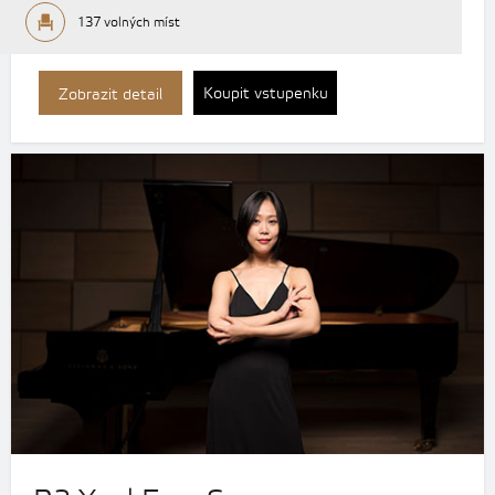
137 volných míst
Koupit vstupenku
Zobrazit detail