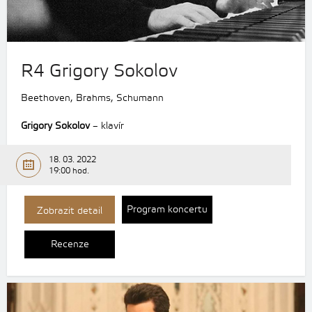
R4 Grigory Sokolov
Beethoven, Brahms, Schumann
Grigory Sokolov
– klavír
18. 03. 2022
19:00 hod.
Program koncertu
Zobrazit detail
Recenze