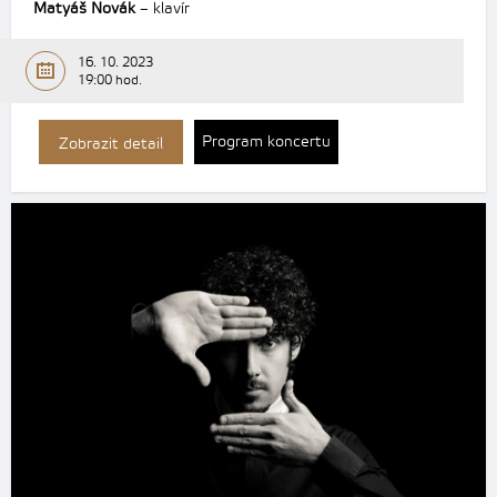
Matyáš Novák
– klavír
16. 10. 2023
19:00 hod.
Program koncertu
Zobrazit detail