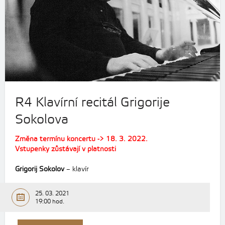
R4 Klavírní recitál Grigorije
Sokolova
Změna termínu koncertu -> 18. 3. 2022.
Vstupenky zůstávají v platnosti
Grigorij Sokolov
– klavír
25. 03. 2021
19:00 hod.