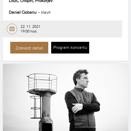
Liszt,
Chopin,
Prokofjev
Daniel Ciobanu
– klavír
22. 11. 2021
19:00 hod.
Program koncertu
Zobrazit detail