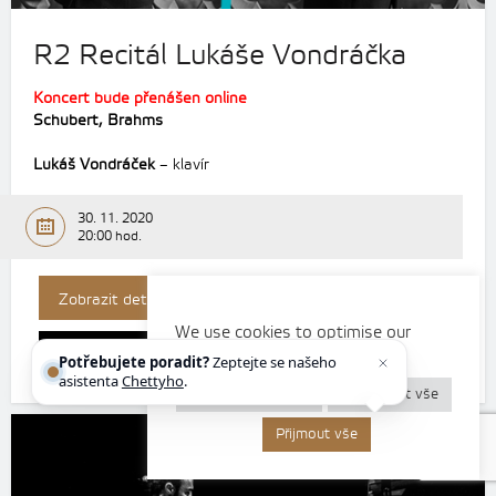
R2 Recitál Lukáše Vondráčka
Koncert bude přenášen online
Schubert, Brahms
Lukáš Vondráček
– klavír
30. 11. 2020
20:00 hod.
Koupit vstupenku
Zobrazit detail
We use cookies to optimise our
website and our services.
Program koncertu
Potřebujete poradit?
Zeptejte se našeho
asistenta
Chettyho
.
Nastavení cookies
Odmítnout vše
Přijmout vše