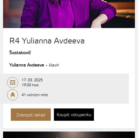
R4 Yulianna Avdeeva
Šostakovič
Yulianna Avdeeva
– klavír
17. 03. 2025
19:00 hod.
41 volných míst
Koupit vstupenku
Zobrazit detail